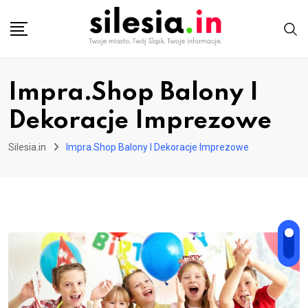
Skip
to
content
Impra.Shop Balony I
Dekoracje Imprezowe
Silesia.in
Impra.Shop Balony I Dekoracje Imprezowe