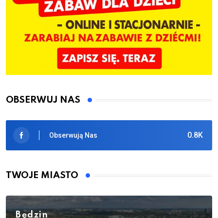
OBSERWUJ NAS
0.8K
Obserwują Nas
TWOJE MIASTO
Będzin