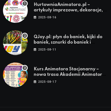
HurtowniaAnimatora.pl –
artykuły imprezowe, dekoracje,
stroje i akcesoria dla animatorów
2025-08-16
QJoy.pl: płyn do baniek, kijki do
baniek, sznurki do baniek i
zestawy do baniek
2025-08-11
Kurs Animatora Stacjonarny –
nowa trasa Akademii Animatora
– jesień 2025
2025-08-17