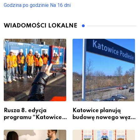
Godzina po godzinie
Na 16 dni
WIADOMOŚCI LOKALNE
Rusza 8. edycja
Katowice planują
programu “Katowice
budowę nowego węzła
Miastem Fachowców”
przesiadkowego w
– nabór dla
Podlesiu
przedsiębiorców