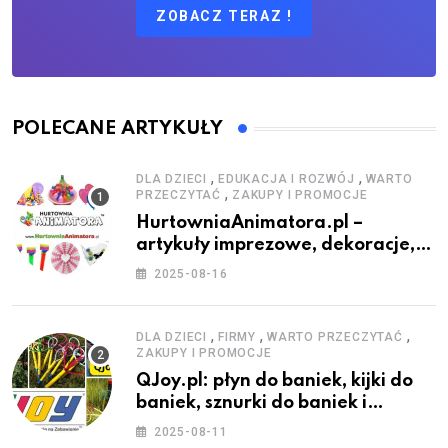
ZOBACZ TERAZ !
POLECANE ARTYKUŁY
,
,
DLA DZIECI
EDUKACJA I ROZWÓJ
WARTO
,
PRZECZYTAĆ
ZAKUPY I PROMOCJE
HurtowniaAnimatora.pl –
artykuły imprezowe, dekoracje,
stroje i akcesoria dla animatorów
2025-08-16
,
,
,
DLA DZIECI
FIRMY
WARTO PRZECZYTAĆ
ZAKUPY I PROMOCJE
QJoy.pl: płyn do baniek, kijki do
baniek, sznurki do baniek i
zestawy do baniek
2025-08-11