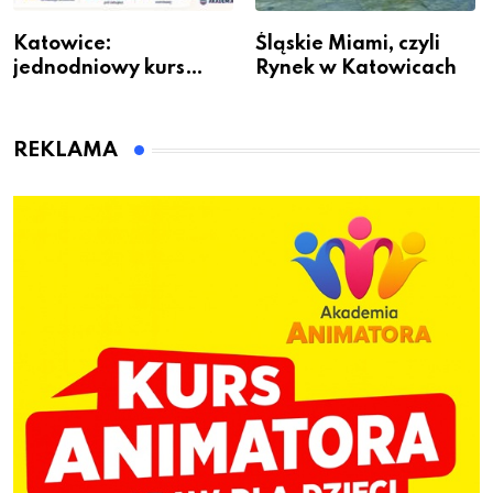
Katowice:
Śląskie Miami, czyli
jednodniowy kurs
Rynek w Katowicach
przygotuje do pracy
animatora zabaw dla
dzieci
REKLAMA