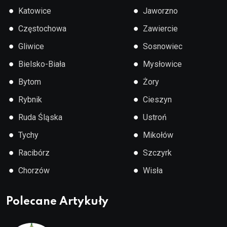
●
●
Katowice
Jaworzno
●
●
Częstochowa
Zawiercie
●
●
Gliwice
Sosnowiec
●
●
Bielsko-Biała
Mysłowice
●
●
Bytom
Żory
●
●
Rybnik
Cieszyn
●
●
Ruda Śląska
Ustroń
●
●
Tychy
Mikołów
●
●
Racibórz
Szczyrk
●
●
Chorzów
Wisła
Polecane Artykuły