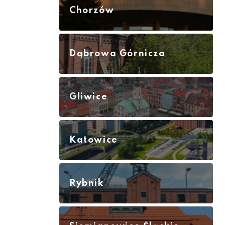
Chorzów
Dąbrowa Górnicza
Gliwice
Katowice
Rybnik