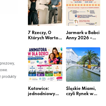
nabór dla
przedsiębiorców
7 Rzeczy, O
Jarmark u Babci
Których Warto
Anny 2026 –
Pamiętać Przed
Informacje
Remontem
Mieszkania
mprezowy,
mowe.
z produkty
Katowice:
Śląskie Miami,
jednodniowy
czyli Rynek w
kurs przygotuje
Katowicach
do pracy