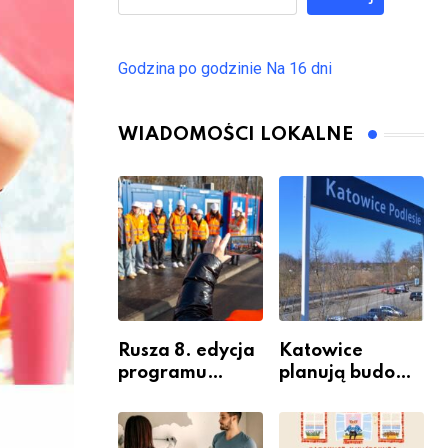
Godzina po godzinie
Na 16 dni
WIADOMOŚCI LOKALNE
Rusza 8. edycja
Katowice
programu
planują budowę
“Katowice
nowego węzła
Miastem
przesiadkoweg
Fachowców” –
o w Podlesiu