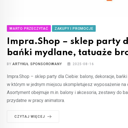
WARTO PRZECZYTAĆ
ZAKUPY I PROMOCJE
Impra.Shop – sklep party d
bańki mydlane, tatuaże b
BY
ARTYKUŁ SPONSOROWANY
2025-08-16
Impra.Shop – sklep party dla Ciebie: balony, dekoracje, bań
w którym w jednym miejscu skompletujesz wyposażenie na d
Asortyment obejmuje m.in. balony i akcesoria, zestawy do ba
przydatne w pracy animatora.
CZYTAJ WIĘCEJ