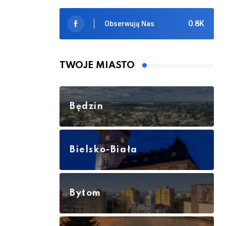
0.8K
Obserwują Nas
TWOJE MIASTO
Będzin
Bielsko-Biała
Bytom