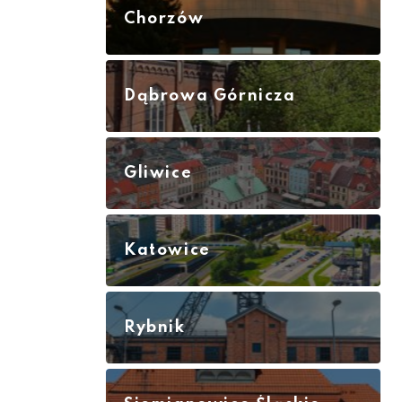
Chorzów
Dąbrowa Górnicza
Gliwice
Katowice
Rybnik