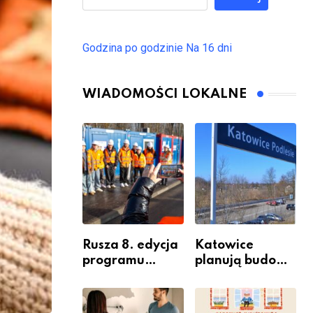
Godzina po godzinie
Na 16 dni
WIADOMOŚCI LOKALNE
Rusza 8. edycja
Katowice
programu
planują budowę
“Katowice
nowego węzła
Miastem
przesiadkoweg
Fachowców” –
o w Podlesiu