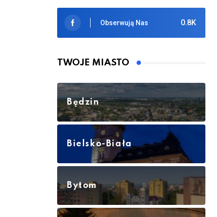
0.8K
Obserwują Nas
TWOJE MIASTO
Będzin
Bielsko-Biała
Bytom