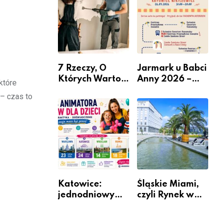
nabór dla
przedsiębiorców
7 Rzeczy, O
Jarmark u Babci
Których Warto
Anny 2026 –
które
Pamiętać Przed
Informacje
 – czas to
Remontem
Mieszkania
Katowice:
Śląskie Miami,
jednodniowy
czyli Rynek w
kurs przygotuje
Katowicach
do pracy