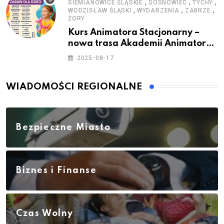
,
,
,
SIEMIANOWICE ŚLĄSKIE
SOSNOWIEC
TYCHY
,
,
,
WODZISŁAW ŚLĄSKI
WYDARZENIA
ZABRZE
ŻORY
Kurs Animatora Stacjonarny –
nowa trasa Akademii Animatora
– jesień 2025
2025-08-17
WIADOMOŚCI REGIONALNE
Bezpieczne Miasto
Biznes i Finanse
Czas Wolny