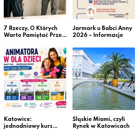
7 Rzeczy, O Których
Jarmark u Babci Anny
Warto Pamiętać Przed
2026 – Informacje
Remontem Mieszkania
Katowice:
Śląskie Miami, czyli
jednodniowy kurs
Rynek w Katowicach
przygotuje do pracy
animatora zabaw dla