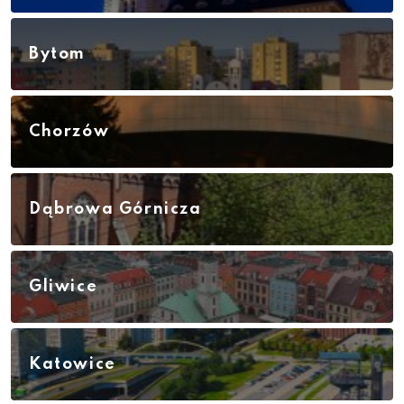
Bytom
Chorzów
Dąbrowa Górnicza
Gliwice
Katowice