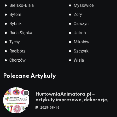
●
●
Bielsko-Biała
Mysłowice
●
●
Bytom
Żory
●
●
Rybnik
Cieszyn
●
●
Ruda Śląska
Ustroń
●
●
Tychy
Mikołów
●
●
Racibórz
Szczyrk
●
●
Chorzów
Wisła
Polecane Artykuły
HurtowniaAnimatora.pl –
artykuły imprezowe, dekoracje,
stroje i akcesoria dla animatorów
2025-08-16