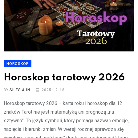
HOROSKOP
Horoskop tarotowy 2026
BY
SILESIA.IN
2025-12-18
Horoskop tarotowy 2026 – karta roku i horoskop dla 12
znaków Tarot nie jest matematyką ani prognozą „na
sztywno”. To język symboli, który pomaga nazwać emocje,
napięcia i kierunki zmian. W wersji rocznej sprawdza się
świetnie: zamiast „wróżenia” dostajemy podpowiedź tego,