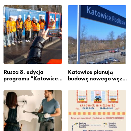
Rusza 8. edycja
Katowice planują
programu “Katowice
budowę nowego węzła
Miastem Fachowców”
przesiadkowego w
– nabór dla
Podlesiu
przedsiębiorców