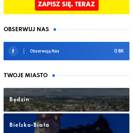
OBSERWUJ NAS
0.8K
Obserwują Nas
TWOJE MIASTO
Będzin
Bielsko-Biała