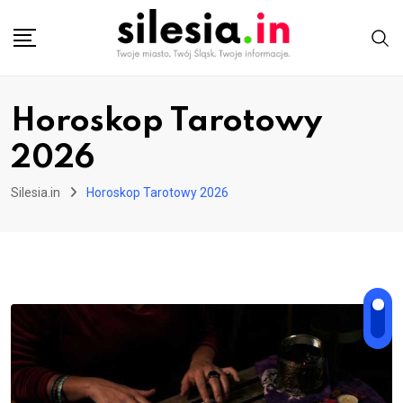
Skip
to
content
Horoskop Tarotowy
2026
Silesia.in
Horoskop Tarotowy 2026