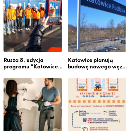
Rusza 8. edycja
Katowice planują
programu “Katowice
budowę nowego węzła
Miastem Fachowców”
przesiadkowego w
– nabór dla
Podlesiu
przedsiębiorców