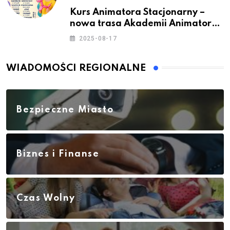
Kurs Animatora Stacjonarny –
nowa trasa Akademii Animatora
– jesień 2025
2025-08-17
WIADOMOŚCI REGIONALNE
Bezpieczne Miasto
Biznes i Finanse
Czas Wolny