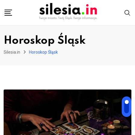
Skip
to
content
Horoskop Śląsk
Silesia.in
Horoskop Śląsk