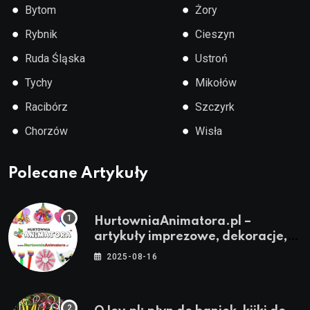
●
●
Bytom
Żory
●
●
Rybnik
Cieszyn
●
●
Ruda Śląska
Ustroń
●
●
Tychy
Mikołów
●
●
Racibórz
Szczyrk
●
●
Chorzów
Wisła
Polecane Artykuły
HurtowniaAnimatora.pl –
artykuły imprezowe, dekoracje,
stroje i akcesoria dla animatorów
2025-08-16