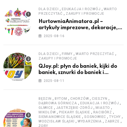
,
,
DLA DZIECI
EDUKACJA I ROZWÓJ
WARTO
,
PRZECZYTAĆ
ZAKUPY I PROMOCJE
HurtowniaAnimatora.pl –
artykuły imprezowe, dekoracje,
stroje i akcesoria dla animatorów
2025-08-16
,
,
,
DLA DZIECI
FIRMY
WARTO PRZECZYTAĆ
ZAKUPY I PROMOCJE
QJoy.pl: płyn do baniek, kijki do
baniek, sznurki do baniek i
zestawy do baniek
2025-08-11
,
,
,
,
BĘDZIN
BYTOM
CHORZÓW
CIESZYN
,
,
DĄBROWA GÓRNICZA
EDUKACJA I ROZWÓJ
,
,
,
GLIWICE
JASTRZĘBIE-ZDRÓJ
MIASTO
,
,
,
MIKOŁÓW
PIEKARY ŚLĄSKIE
RACIBÓRZ
,
,
,
SIEMIANOWICE ŚLĄSKIE
SOSNOWIEC
TYCHY
,
,
,
WODZISŁAW ŚLĄSKI
WYDARZENIA
ZABRZE
ŻORY