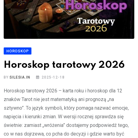
HOROSKOP
Horoskop tarotowy 2026
BY
SILESIA.IN
2025-12-18
Horoskop tarotowy 2026 – karta roku i horoskop dla 12
znaków Tarot nie jest matematyką ani prognozą „na
sztywno”. To język symboli, który pomaga nazwać emocje,
napięcia i kierunki zmian. W wersji rocznej sprawdza się
świetnie: zamiast „wróżenia” dostajemy podpowiedź tego,
co w nas dojrzewa, co pcha do decyzji i gdzie warto być