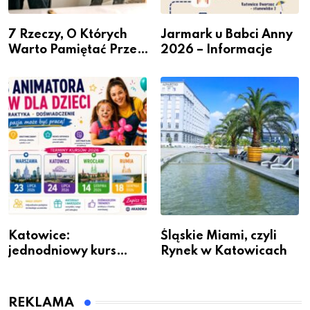
7 Rzeczy, O Których
Jarmark u Babci Anny
Warto Pamiętać Przed
2026 – Informacje
Remontem Mieszkania
Katowice:
Śląskie Miami, czyli
jednodniowy kurs
Rynek w Katowicach
przygotuje do pracy
animatora zabaw dla
dzieci
REKLAMA