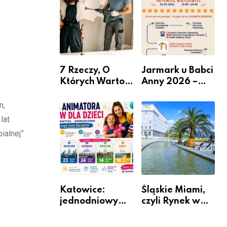
nabór dla
przedsiębiorców
7 Rzeczy, O
Jarmark u Babci
Których Warto
Anny 2026 –
Pamiętać Przed
Informacje
Remontem
n,
Mieszkania
lat
ialnej”
Katowice:
Śląskie Miami,
jednodniowy
czyli Rynek w
kurs przygotuje
Katowicach
do pracy