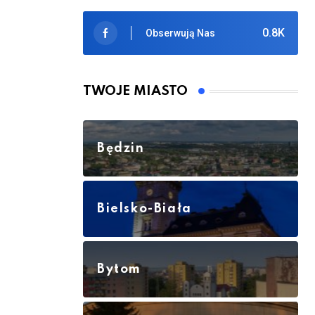
0.8K
Obserwują Nas
TWOJE MIASTO
Będzin
Bielsko-Biała
Bytom