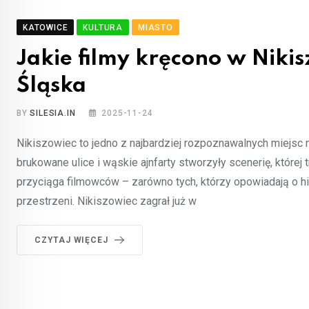
KATOWICE
KULTURA
MIASTO
Jakie filmy kręcono w Nik
Śląska
BY
SILESIA.IN
2025-11-24
Nikiszowiec to jedno z najbardziej rozpoznawalnych miejsc 
brukowane ulice i wąskie ajnfarty stworzyły scenerię, której 
przyciąga filmowców – zarówno tych, którzy opowiadają o hist
przestrzeni. Nikiszowiec zagrał już w
CZYTAJ WIĘCEJ