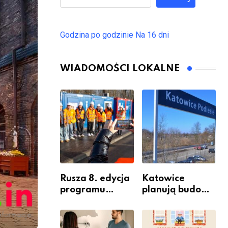
Godzina po godzinie
Na 16 dni
WIADOMOŚCI LOKALNE
Rusza 8. edycja
Katowice
programu
planują budowę
“Katowice
nowego węzła
Miastem
przesiadkoweg
Fachowców” –
o w Podlesiu