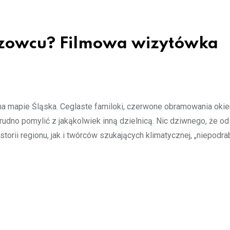
iszowcu? Filmowa wizytówka
na mapie Śląska. Ceglaste familoki, czerwone obramowania okie
trudno pomylić z jakąkolwiek inną dzielnicą. Nic dziwnego, że od 
orii regionu, jak i twórców szukających klimatycznej, „niepodrab