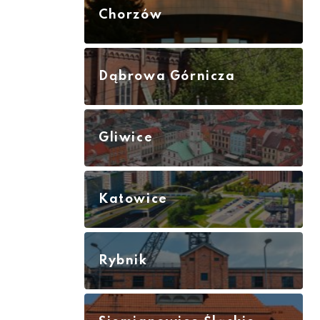
Chorzów
Dąbrowa Górnicza
Gliwice
Katowice
Rybnik