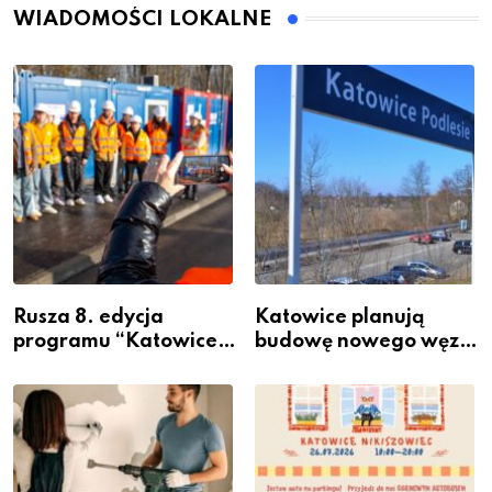
WIADOMOŚCI LOKALNE
Rusza 8. edycja
Katowice planują
programu “Katowice
budowę nowego węzła
Miastem Fachowców”
przesiadkowego w
– nabór dla
Podlesiu
przedsiębiorców