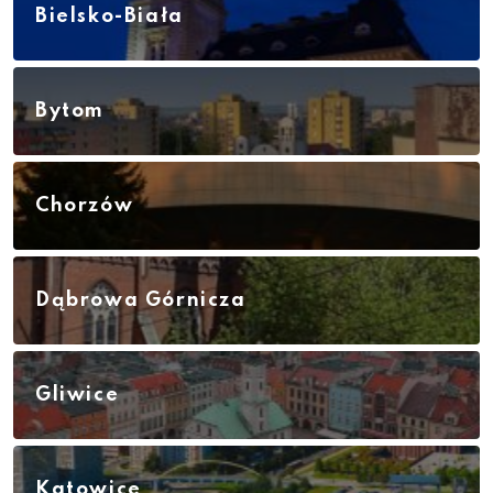
Bielsko-Biała
Bytom
Chorzów
Dąbrowa Górnicza
Gliwice
Katowice