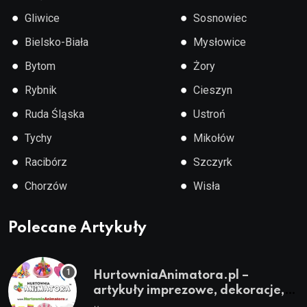
●
●
Gliwice
Sosnowiec
●
●
Bielsko-Biała
Mysłowice
●
●
Bytom
Żory
●
●
Rybnik
Cieszyn
●
●
Ruda Śląska
Ustroń
●
●
Tychy
Mikołów
●
●
Racibórz
Szczyrk
●
●
Chorzów
Wisła
Polecane Artykuły
HurtowniaAnimatora.pl –
artykuły imprezowe, dekoracje,
stroje i akcesoria dla animatorów