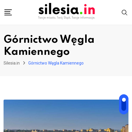
Skip
to
content
Górnictwo Węgla
Kamiennego
Silesia.in
Górnictwo Węgla Kamiennego