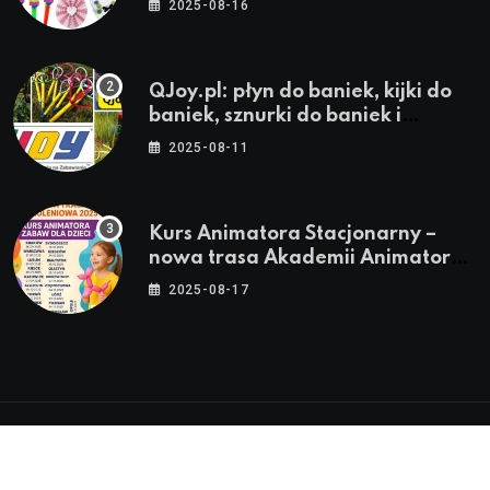
2025-08-16
QJoy.pl: płyn do baniek, kijki do
baniek, sznurki do baniek i
zestawy do baniek
2025-08-11
Kurs Animatora Stacjonarny –
nowa trasa Akademii Animatora
– jesień 2025
2025-08-17
© 2024-2026 Twoje miasto. Twój Śląsk. Twoje
informacje™ | Wszystkie Prawa Zastrzeżone by
Silesia.in