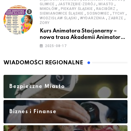
,
,
,
GLIWICE
JASTRZĘBIE-ZDRÓJ
MIASTO
,
,
,
MIKOŁÓW
PIEKARY ŚLĄSKIE
RACIBÓRZ
,
,
,
SIEMIANOWICE ŚLĄSKIE
SOSNOWIEC
TYCHY
,
,
,
WODZISŁAW ŚLĄSKI
WYDARZENIA
ZABRZE
ŻORY
Kurs Animatora Stacjonarny –
nowa trasa Akademii Animatora
– jesień 2025
2025-08-17
WIADOMOŚCI REGIONALNE
Bezpieczne Miasto
Biznes i Finanse