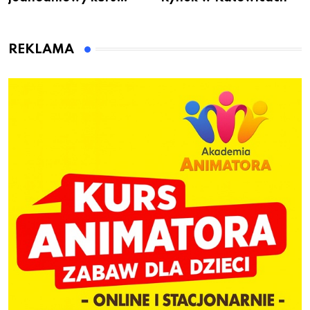
przygotuje do pracy
animatora zabaw dla
dzieci
REKLAMA