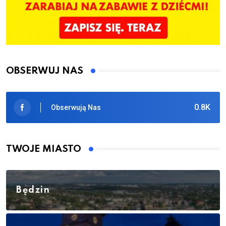
OBSERWUJ NAS
0.8K
Obserwują Nas
TWOJE MIASTO
Będzin