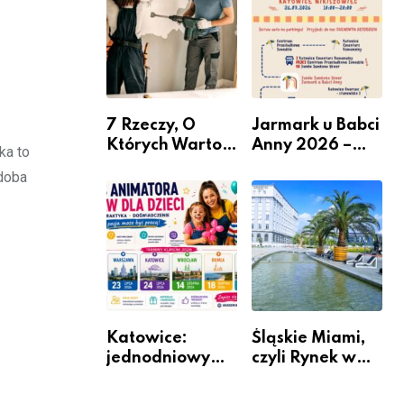
nabór dla
przedsiębiorców
7 Rzeczy, O
Jarmark u Babci
Których Warto
Anny 2026 –
ka to
Pamiętać Przed
Informacje
zdoba
Remontem
Mieszkania
Katowice:
Śląskie Miami,
jednodniowy
czyli Rynek w
kurs przygotuje
Katowicach
do pracy