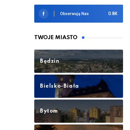
0.8K
Obserwują Nas
TWOJE MIASTO
Będzin
Bielsko-Biała
Bytom