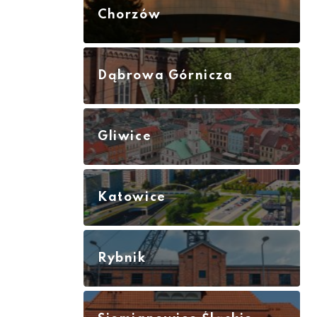
Chorzów
Dąbrowa Górnicza
Gliwice
Katowice
Rybnik