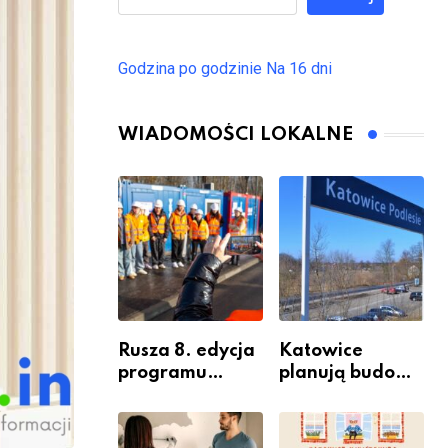
Godzina po godzinie
Na 16 dni
WIADOMOŚCI LOKALNE
Rusza 8. edycja
Katowice
programu
planują budowę
“Katowice
nowego węzła
Miastem
przesiadkoweg
Fachowców” –
o w Podlesiu