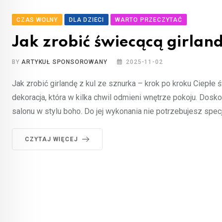
CZAS WOLNY
DLA DZIECI
WARTO PRZECZYTAĆ
Jak zrobić świecącą girlan
BY
ARTYKUŁ SPONSOROWANY
2025-11-02
Jak zrobić girlandę z kul ze sznurka – krok po kroku Ciepłe ś
dekoracja, która w kilka chwil odmieni wnętrze pokoju. Dosko
salonu w stylu boho. Do jej wykonania nie potrzebujesz spec
CZYTAJ WIĘCEJ