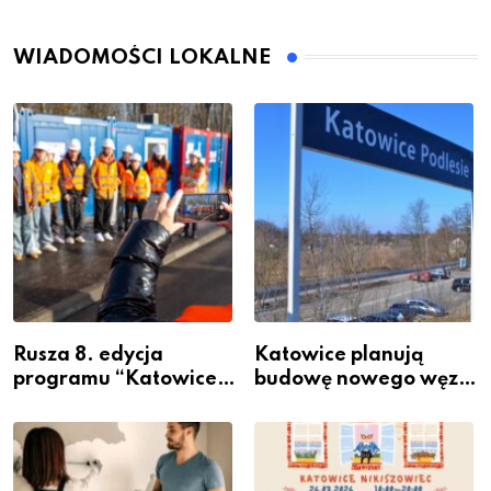
WIADOMOŚCI LOKALNE
Rusza 8. edycja
Katowice planują
programu “Katowice
budowę nowego węzła
Miastem Fachowców”
przesiadkowego w
– nabór dla
Podlesiu
przedsiębiorców