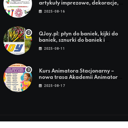
artykuły imprezowe, dekoracje,
stroje i akcesoria dla animatorów
2025-08-16
QJoy.pl: płyn do baniek, kijki do
baniek, sznurki do baniek i
zestawy do baniek
2025-08-11
Kurs Animatora Stacjonarny –
nowa trasa Akademii Animatora
– jesień 2025
2025-08-17
© 2024-2026 Twoje miasto. Twój Śląsk. Twoje