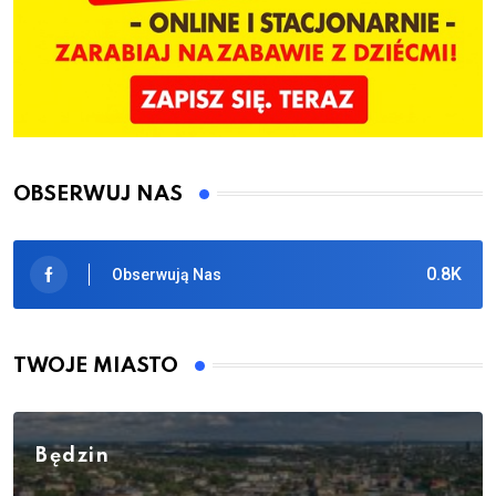
OBSERWUJ NAS
0.8K
Obserwują Nas
TWOJE MIASTO
Będzin