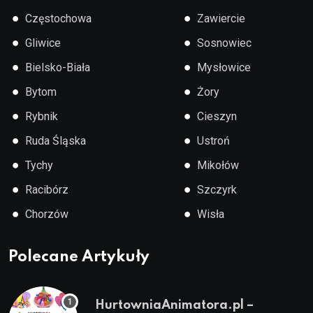
●
●
Częstochowa
Zawiercie
●
●
Gliwice
Sosnowiec
●
●
Bielsko-Biała
Mysłowice
●
●
Bytom
Żory
●
●
Rybnik
Cieszyn
●
●
Ruda Śląska
Ustroń
●
●
Tychy
Mikołów
●
●
Racibórz
Szczyrk
●
●
Chorzów
Wisła
Polecane Artykuły
HurtowniaAnimatora.pl –