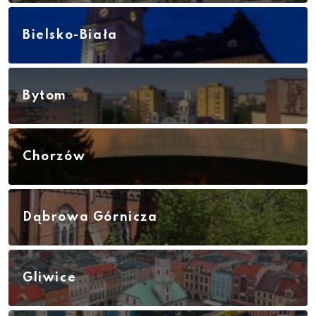
Bielsko-Biała
Bytom
Chorzów
Dąbrowa Górnicza
Gliwice