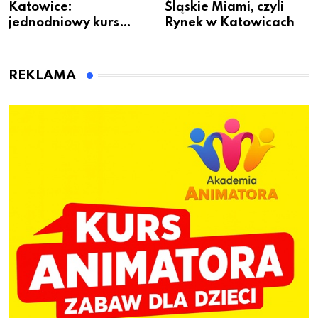
Katowice:
Śląskie Miami, czyli
jednodniowy kurs
Rynek w Katowicach
przygotuje do pracy
animatora zabaw dla
dzieci
REKLAMA