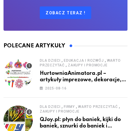
ZOBACZ TERAZ !
POLECANE ARTYKUŁY
,
,
DLA DZIECI
EDUKACJA I ROZWÓJ
WARTO
,
PRZECZYTAĆ
ZAKUPY I PROMOCJE
HurtowniaAnimatora.pl –
artykuły imprezowe, dekoracje,
stroje i akcesoria dla animatorów
2025-08-16
,
,
,
DLA DZIECI
FIRMY
WARTO PRZECZYTAĆ
ZAKUPY I PROMOCJE
QJoy.pl: płyn do baniek, kijki do
baniek, sznurki do baniek i