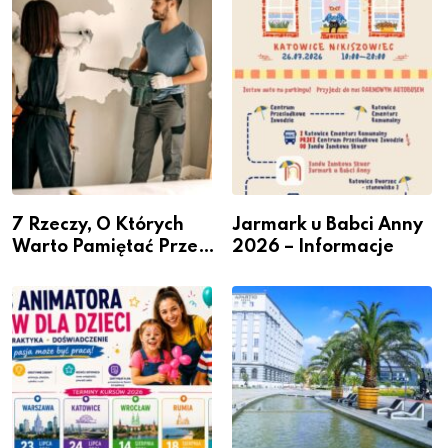
– nabór dla
Podlesiu
przedsiębiorców
7 Rzeczy, O Których
Jarmark u Babci Anny
Warto Pamiętać Przed
2026 – Informacje
Remontem Mieszkania