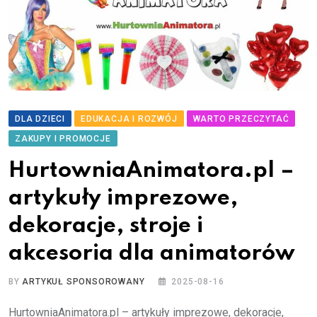
DLA DZIECI
EDUKACJA I ROZWÓJ
WARTO PRZECZYTAĆ
ZAKUPY I PROMOCJE
HurtowniaAnimatora.pl –
artykuły imprezowe,
dekoracje, stroje i
akcesoria dla animatorów
BY
ARTYKUŁ SPONSOROWANY
2025-08-16
HurtowniaAnimatora.pl – artykuły imprezowe, dekoracje,