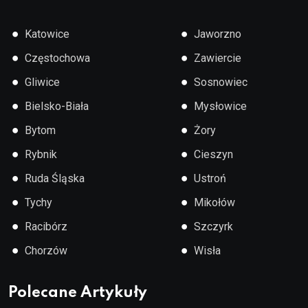
●
●
Katowice
Jaworzno
●
●
Częstochowa
Zawiercie
●
●
Gliwice
Sosnowiec
●
●
Bielsko-Biała
Mysłowice
●
●
Bytom
Żory
●
●
Rybnik
Cieszyn
●
●
Ruda Śląska
Ustroń
●
●
Tychy
Mikołów
●
●
Racibórz
Szczyrk
●
●
Chorzów
Wisła
Polecane Artykuły