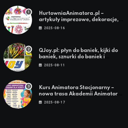
HurtowniaAnimatora.pl –
artykuły imprezowe, dekoracje,
stroje i akcesoria dla animatorów
2025-08-16
QJoy.pl: płyn do baniek, kijki do
baniek, sznurki do baniek i
zestawy do baniek
2025-08-11
Kurs Animatora Stacjonarny –
nowa trasa Akademii Animatora
– jesień 2025
2025-08-17