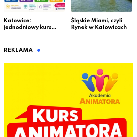
Katowice:
Śląskie Miami, czyli
jednodniowy kurs
Rynek w Katowicach
przygotuje do pracy
animatora zabaw dla
dzieci
REKLAMA