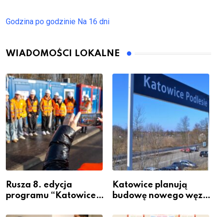
Godzina po godzinie
Na 16 dni
WIADOMOŚCI LOKALNE
Rusza 8. edycja
Katowice planują
programu “Katowice
budowę nowego węzła
Miastem Fachowców”
przesiadkowego w