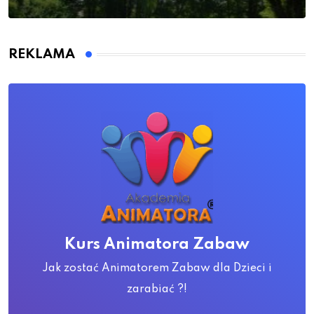
REKLAMA
Kurs Animatora Zabaw
Jak zostać Animatorem Zabaw dla Dzieci i
zarabiać ?!