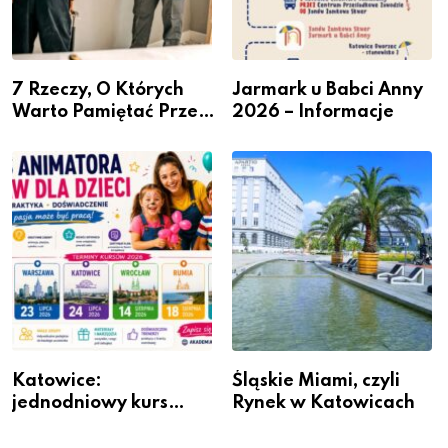
7 Rzeczy, O Których
Jarmark u Babci Anny
Warto Pamiętać Przed
2026 – Informacje
Remontem Mieszkania
Katowice:
Śląskie Miami, czyli
jednodniowy kurs
Rynek w Katowicach
przygotuje do pracy
animatora zabaw dla