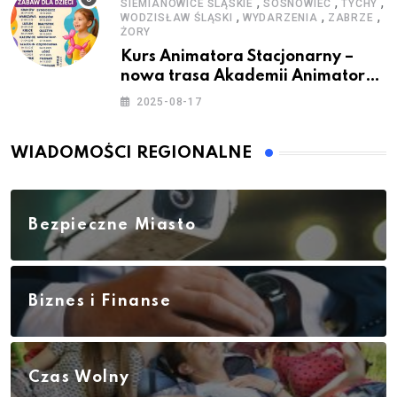
,
,
,
SIEMIANOWICE ŚLĄSKIE
SOSNOWIEC
TYCHY
,
,
,
WODZISŁAW ŚLĄSKI
WYDARZENIA
ZABRZE
ŻORY
Kurs Animatora Stacjonarny –
nowa trasa Akademii Animatora
– jesień 2025
2025-08-17
WIADOMOŚCI REGIONALNE
Bezpieczne Miasto
Biznes i Finanse
Czas Wolny