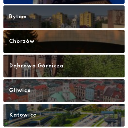
Bytom
Chorzów
Dąbrowa Górnicza
Gliwice
Katowice