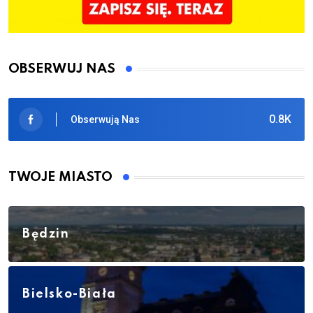
OBSERWUJ NAS
0.8K
Obserwują Nas
TWOJE MIASTO
Będzin
Bielsko-Biała