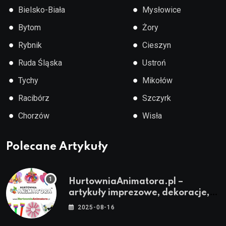
●
●
Bielsko-Biała
Mysłowice
●
●
Bytom
Żory
●
●
Rybnik
Cieszyn
●
●
Ruda Śląska
Ustroń
●
●
Tychy
Mikołów
●
●
Racibórz
Szczyrk
●
●
Chorzów
Wisła
Polecane Artykuły
HurtowniaAnimatora.pl –
artykuły imprezowe, dekoracje,
stroje i akcesoria dla animatorów
2025-08-16