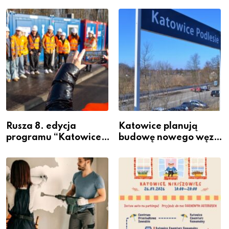
Rusza 8. edycja
Katowice planują
programu “Katowice
budowę nowego węzła
Miastem Fachowców”
przesiadkowego w
– nabór dla
Podlesiu
przedsiębiorców