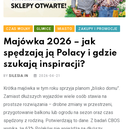
CZAS WOLNY
GLIWICE
MIASTO
ZAKUPY I PROMOCJE
Majówka 2026 – jak
spędzają ją Polacy i gdzie
szukają inspiracji?
BY
SILESIA.IN
2026-04-21
Krótka majówka w tym roku sprzyja planom „blisko domu”.
Zamiast dłuższych wyjazdów wiele osób stawia na
prostsze rozwiązania – drobne zmiany w przestrzeni,
przygotowanie balkonu lub ogrodu na sezon oraz czas
spędzony z rodziną. Potwierdzają to dane. Z badań CBOS
wynika, że 63% Polaków nie wyjeżdża na dłuższy