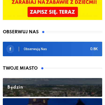
OBSERWUJ NAS
0.8K
Obserwują Nas
TWOJE MIASTO
Będzin