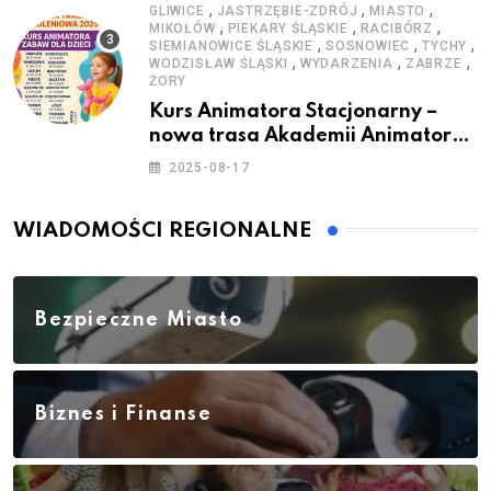
,
,
,
GLIWICE
JASTRZĘBIE-ZDRÓJ
MIASTO
,
,
,
MIKOŁÓW
PIEKARY ŚLĄSKIE
RACIBÓRZ
,
,
,
SIEMIANOWICE ŚLĄSKIE
SOSNOWIEC
TYCHY
,
,
,
WODZISŁAW ŚLĄSKI
WYDARZENIA
ZABRZE
ŻORY
Kurs Animatora Stacjonarny –
nowa trasa Akademii Animatora
– jesień 2025
2025-08-17
WIADOMOŚCI REGIONALNE
Bezpieczne Miasto
Biznes i Finanse