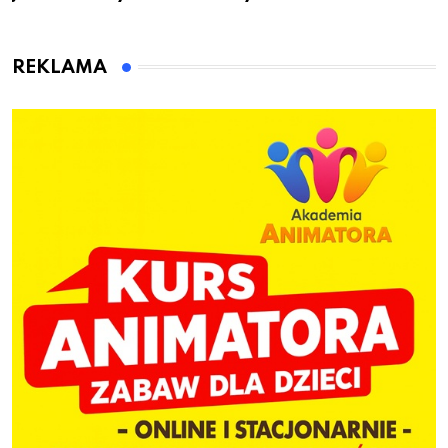
przygotuje do pracy
animatora zabaw dla
dzieci
REKLAMA