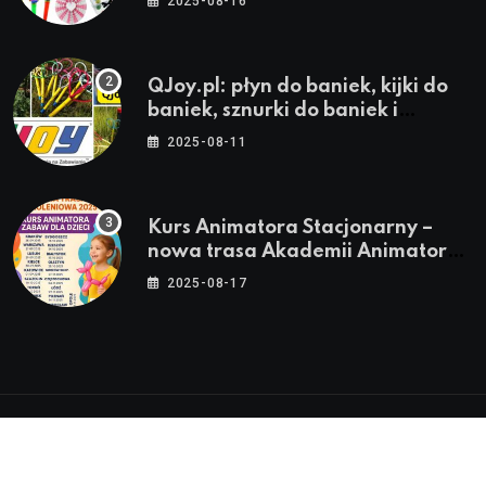
2025-08-16
QJoy.pl: płyn do baniek, kijki do
baniek, sznurki do baniek i
zestawy do baniek
2025-08-11
Kurs Animatora Stacjonarny –
nowa trasa Akademii Animatora
– jesień 2025
2025-08-17
© 2024-2026 Twoje miasto. Twój Śląsk. Twoje
informacje™ | Wszystkie Prawa Zastrzeżone by
Silesia.in