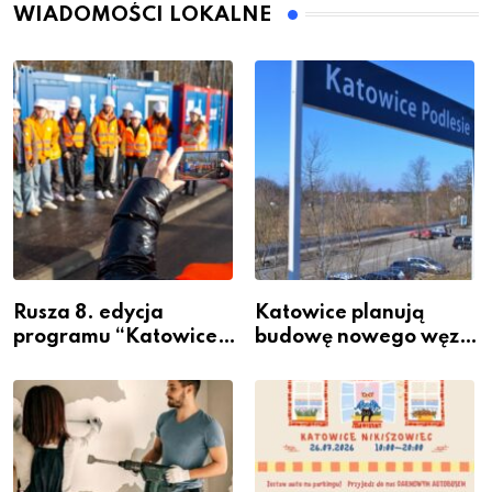
WIADOMOŚCI LOKALNE
Rusza 8. edycja
Katowice planują
programu “Katowice
budowę nowego węzła
Miastem Fachowców”
przesiadkowego w
– nabór dla
Podlesiu
przedsiębiorców