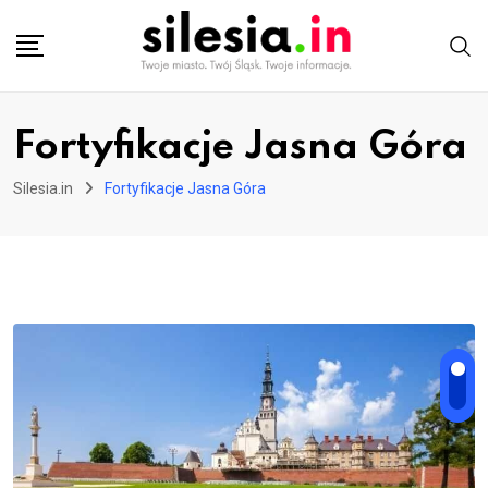
Skip
to
content
Fortyfikacje Jasna Góra
Silesia.in
Fortyfikacje Jasna Góra