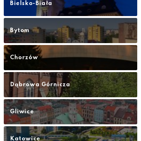
Bielsko-Biała
Bytom
Chorzów
Dąbrowa Górnicza
Gliwice
Katowice