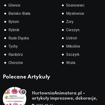
●
●
Gliwice
Sosnowiec
●
●
Bielsko-Biała
Mysłowice
●
●
Bytom
Żory
●
●
Rybnik
Cieszyn
●
●
Ruda Śląska
Ustroń
●
●
Tychy
Mikołów
●
●
Racibórz
Szczyrk
●
●
Chorzów
Wisła
Polecane Artykuły
HurtowniaAnimatora.pl –
artykuły imprezowe, dekoracje,
stroje i akcesoria dla animatorów