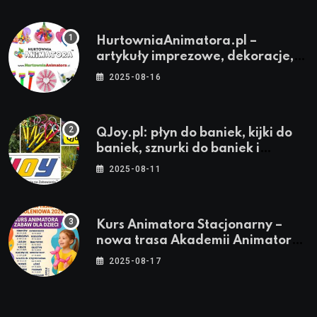
HurtowniaAnimatora.pl –
artykuły imprezowe, dekoracje,
stroje i akcesoria dla animatorów
2025-08-16
QJoy.pl: płyn do baniek, kijki do
baniek, sznurki do baniek i
zestawy do baniek
2025-08-11
Kurs Animatora Stacjonarny –
nowa trasa Akademii Animatora
– jesień 2025
2025-08-17