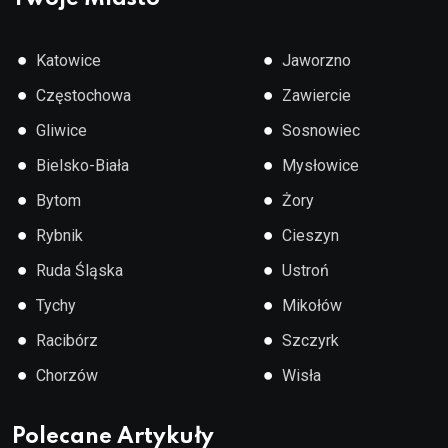
●
●
Katowice
Jaworzno
●
●
Częstochowa
Zawiercie
●
●
Gliwice
Sosnowiec
●
●
Bielsko-Biała
Mysłowice
●
●
Bytom
Żory
●
●
Rybnik
Cieszyn
●
●
Ruda Śląska
Ustroń
●
●
Tychy
Mikołów
●
●
Racibórz
Szczyrk
●
●
Chorzów
Wisła
Polecane Artykuły