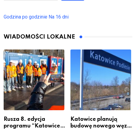
Godzina po godzinie
Na 16 dni
WIADOMOŚCI LOKALNE
Rusza 8. edycja
Katowice planują
programu “Katowice
budowę nowego węzła
Miastem Fachowców”
przesiadkowego w