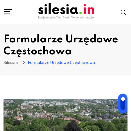
Skip
to
content
Formularze Urzędowe
Częstochowa
Silesia.in
Formularze Urzędowe Częstochowa