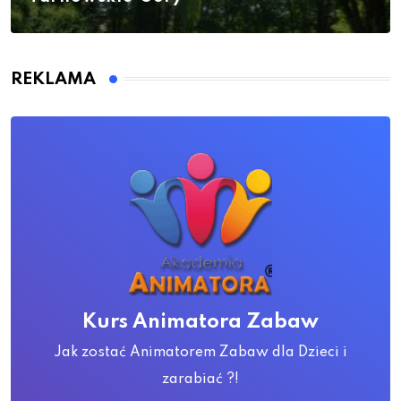
REKLAMA
Kurs Animatora Zabaw
Jak zostać Animatorem Zabaw dla Dzieci i
zarabiać ?!