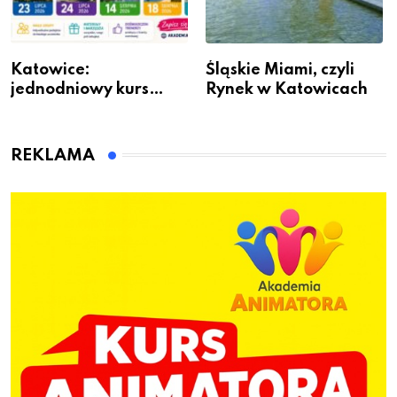
Katowice:
Śląskie Miami, czyli
jednodniowy kurs
Rynek w Katowicach
przygotuje do pracy
animatora zabaw dla
dzieci
REKLAMA