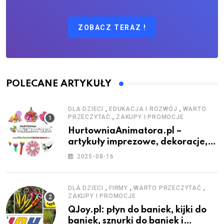
ZOBACZ TERAZ !
POLECANE ARTYKUŁY
,
,
DLA DZIECI
EDUKACJA I ROZWÓJ
WARTO
,
PRZECZYTAĆ
ZAKUPY I PROMOCJE
HurtowniaAnimatora.pl –
artykuły imprezowe, dekoracje,
stroje i akcesoria dla animatorów
2025-08-16
,
,
,
DLA DZIECI
FIRMY
WARTO PRZECZYTAĆ
ZAKUPY I PROMOCJE
QJoy.pl: płyn do baniek, kijki do
baniek, sznurki do baniek i