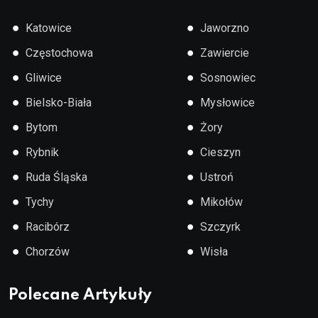
●
●
Katowice
Jaworzno
●
●
Częstochowa
Zawiercie
●
●
Gliwice
Sosnowiec
●
●
Bielsko-Biała
Mysłowice
●
●
Bytom
Żory
●
●
Rybnik
Cieszyn
●
●
Ruda Śląska
Ustroń
●
●
Tychy
Mikołów
●
●
Racibórz
Szczyrk
●
●
Chorzów
Wisła
Polecane Artykuły