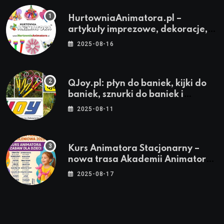
HurtowniaAnimatora.pl –
artykuły imprezowe, dekoracje,
stroje i akcesoria dla animatorów
2025-08-16
QJoy.pl: płyn do baniek, kijki do
baniek, sznurki do baniek i
zestawy do baniek
2025-08-11
Kurs Animatora Stacjonarny –
nowa trasa Akademii Animatora
– jesień 2025
2025-08-17