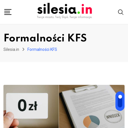
Skip
to
content
Formalności KFS
Silesia.in
Formalności KFS