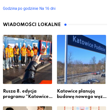
Godzina po godzinie
Na 16 dni
WIADOMOŚCI LOKALNE
Rusza 8. edycja
Katowice planują
programu “Katowice
budowę nowego węzła
Miastem Fachowców”
przesiadkowego w
– nabór dla
Podlesiu