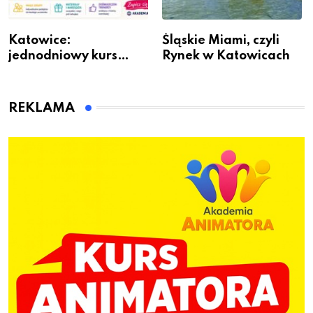
Katowice:
Śląskie Miami, czyli
jednodniowy kurs
Rynek w Katowicach
przygotuje do pracy
animatora zabaw dla
dzieci
REKLAMA