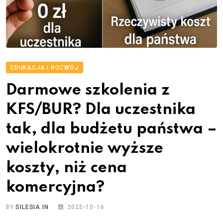
EDUKACJA I ROZWÓJ
Darmowe szkolenia z
KFS/BUR? Dla uczestnika
tak, dla budżetu państwa –
wielokrotnie wyższe
koszty, niż cena
komercyjna?
BY
SILESIA.IN
2025-10-16