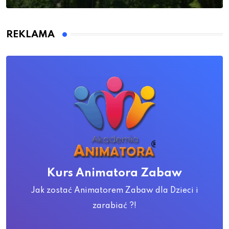
REKLAMA
Kurs Animatora Zabaw
Jak zostać Animatorem Zabaw dla Dzieci i
zarabiać ?!