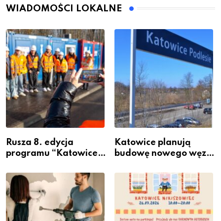
WIADOMOŚCI LOKALNE
Rusza 8. edycja
Katowice planują
programu “Katowice
budowę nowego węzła
Miastem Fachowców”
przesiadkowego w
– nabór dla
Podlesiu
przedsiębiorców