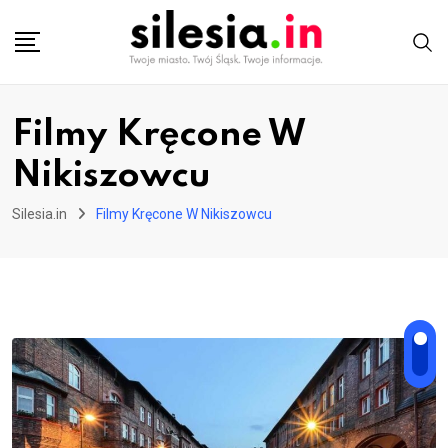
Skip
to
content
Filmy Kręcone W
Nikiszowcu
Silesia.in
Filmy Kręcone W Nikiszowcu