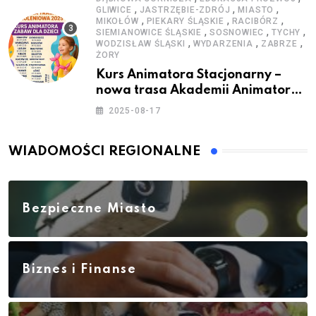
,
,
,
GLIWICE
JASTRZĘBIE-ZDRÓJ
MIASTO
,
,
,
MIKOŁÓW
PIEKARY ŚLĄSKIE
RACIBÓRZ
,
,
,
SIEMIANOWICE ŚLĄSKIE
SOSNOWIEC
TYCHY
,
,
,
WODZISŁAW ŚLĄSKI
WYDARZENIA
ZABRZE
ŻORY
Kurs Animatora Stacjonarny –
nowa trasa Akademii Animatora
– jesień 2025
2025-08-17
WIADOMOŚCI REGIONALNE
Bezpieczne Miasto
Biznes i Finanse