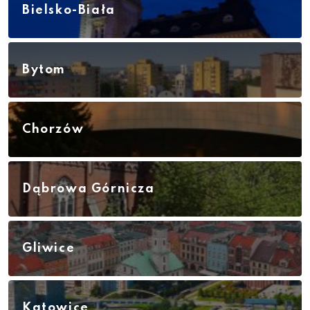
Bielsko-Biała
Bytom
Chorzów
Dąbrowa Górnicza
Gliwice
Katowice