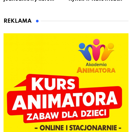
przygotuje do pracy
animatora zabaw dla
dzieci
REKLAMA