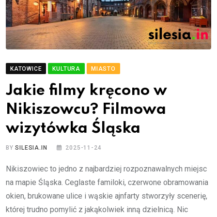
KATOWICE
KULTURA
MIASTO
Jakie filmy kręcono w
Nikiszowcu? Filmowa
wizytówka Śląska
BY
SILESIA.IN
2025-11-24
Nikiszowiec to jedno z najbardziej rozpoznawalnych miejsc
na mapie Śląska. Ceglaste familoki, czerwone obramowania
okien, brukowane ulice i wąskie ajnfarty stworzyły scenerię,
której trudno pomylić z jakąkolwiek inną dzielnicą. Nic