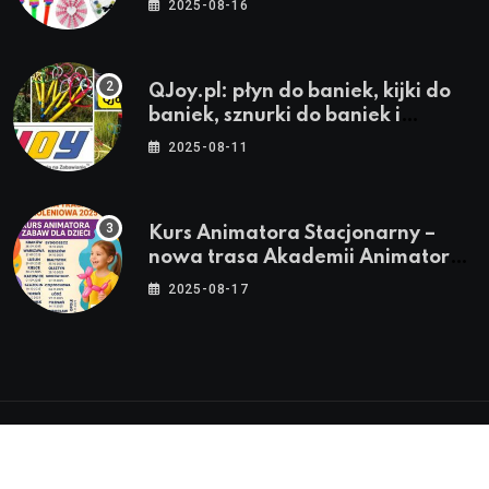
2025-08-16
QJoy.pl: płyn do baniek, kijki do
baniek, sznurki do baniek i
zestawy do baniek
2025-08-11
Kurs Animatora Stacjonarny –
nowa trasa Akademii Animatora
– jesień 2025
2025-08-17
© 2024-2026 Twoje miasto. Twój Śląsk. Twoje
informacje™ | Wszystkie Prawa Zastrzeżone by
Silesia.in