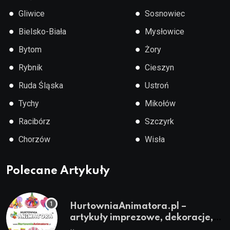
●
●
Gliwice
Sosnowiec
●
●
Bielsko-Biała
Mysłowice
●
●
Bytom
Żory
●
●
Rybnik
Cieszyn
●
●
Ruda Śląska
Ustroń
●
●
Tychy
Mikołów
●
●
Racibórz
Szczyrk
●
●
Chorzów
Wisła
Polecane Artykuły
HurtowniaAnimatora.pl –
artykuły imprezowe, dekoracje,
stroje i akcesoria dla animatorów