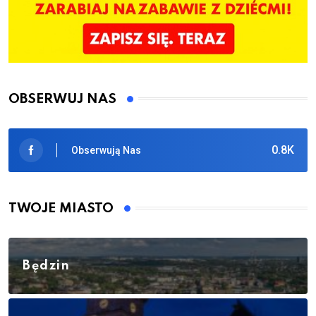
OBSERWUJ NAS
0.8K
Obserwują Nas
TWOJE MIASTO
Będzin