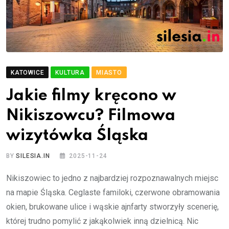
KATOWICE
KULTURA
MIASTO
Jakie filmy kręcono w
Nikiszowcu? Filmowa
wizytówka Śląska
BY
SILESIA.IN
2025-11-24
Nikiszowiec to jedno z najbardziej rozpoznawalnych miejsc
na mapie Śląska. Ceglaste familoki, czerwone obramowania
okien, brukowane ulice i wąskie ajnfarty stworzyły scenerię,
której trudno pomylić z jakąkolwiek inną dzielnicą. Nic