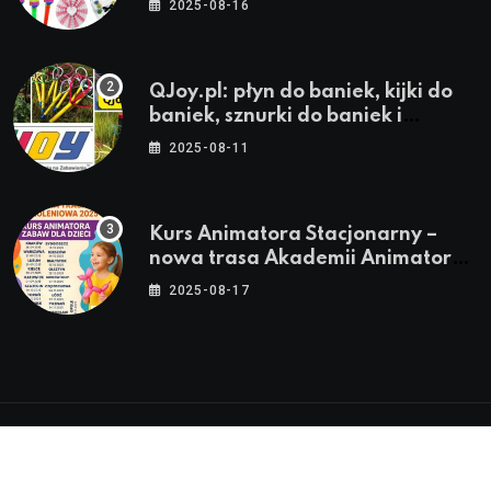
2025-08-16
QJoy.pl: płyn do baniek, kijki do
baniek, sznurki do baniek i
zestawy do baniek
2025-08-11
Kurs Animatora Stacjonarny –
nowa trasa Akademii Animatora
– jesień 2025
2025-08-17
© 2024-2026 Twoje miasto. Twój Śląsk. Twoje
informacje™ | Wszystkie Prawa Zastrzeżone by
Silesia.in