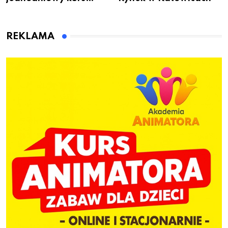
przygotuje do pracy
animatora zabaw dla
dzieci
REKLAMA