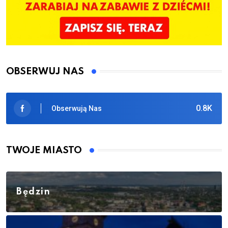
OBSERWUJ NAS
0.8K
Obserwują Nas
TWOJE MIASTO
Będzin