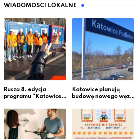
WIADOMOŚCI LOKALNE
Rusza 8. edycja
Katowice planują
programu “Katowice
budowę nowego węzła
Miastem Fachowców”
przesiadkowego w
– nabór dla
Podlesiu
przedsiębiorców