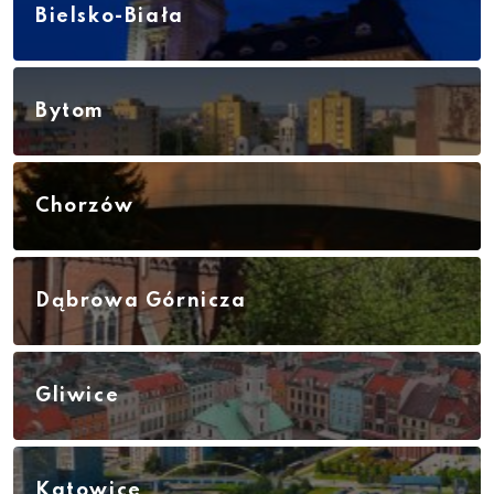
Bielsko-Biała
Bytom
Chorzów
Dąbrowa Górnicza
Gliwice
Katowice