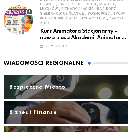
,
,
,
GLIWICE
JASTRZĘBIE-ZDRÓJ
MIASTO
,
,
,
MIKOŁÓW
PIEKARY ŚLĄSKIE
RACIBÓRZ
,
,
,
SIEMIANOWICE ŚLĄSKIE
SOSNOWIEC
TYCHY
,
,
,
WODZISŁAW ŚLĄSKI
WYDARZENIA
ZABRZE
ŻORY
Kurs Animatora Stacjonarny –
nowa trasa Akademii Animatora
– jesień 2025
2025-08-17
WIADOMOŚCI REGIONALNE
Bezpieczne Miasto
Biznes i Finanse