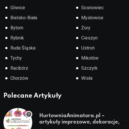
●
●
Gliwice
Sosnowiec
●
●
Bielsko-Biała
Mysłowice
●
●
Bytom
Żory
●
●
Rybnik
Cieszyn
●
●
Ruda Śląska
Ustroń
●
●
Tychy
Mikołów
●
●
Racibórz
Szczyrk
●
●
Chorzów
Wisła
Polecane Artykuły
HurtowniaAnimatora.pl –
artykuły imprezowe, dekoracje,
stroje i akcesoria dla animatorów