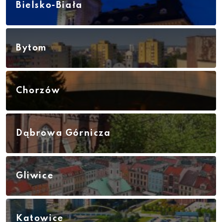
Bielsko-Biała
Bytom
Chorzów
Dąbrowa Górnicza
Gliwice
Katowice