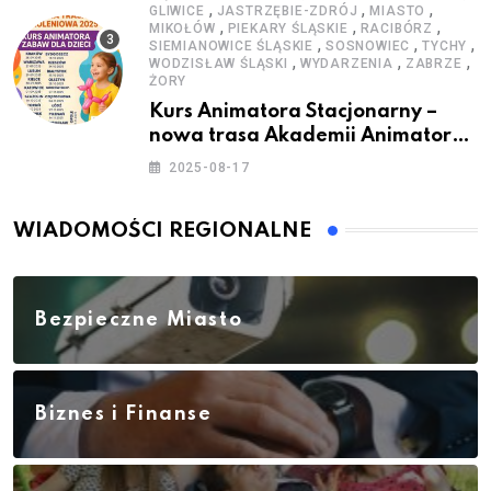
,
,
,
GLIWICE
JASTRZĘBIE-ZDRÓJ
MIASTO
,
,
,
MIKOŁÓW
PIEKARY ŚLĄSKIE
RACIBÓRZ
,
,
,
SIEMIANOWICE ŚLĄSKIE
SOSNOWIEC
TYCHY
,
,
,
WODZISŁAW ŚLĄSKI
WYDARZENIA
ZABRZE
ŻORY
Kurs Animatora Stacjonarny –
nowa trasa Akademii Animatora
– jesień 2025
2025-08-17
WIADOMOŚCI REGIONALNE
Bezpieczne Miasto
Biznes i Finanse