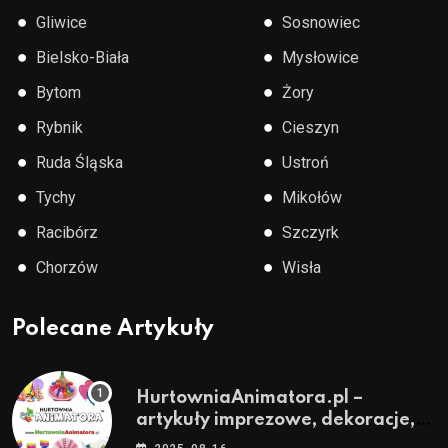
●
●
Gliwice
Sosnowiec
●
●
Bielsko-Biała
Mysłowice
●
●
Bytom
Żory
●
●
Rybnik
Cieszyn
●
●
Ruda Śląska
Ustroń
●
●
Tychy
Mikołów
●
●
Racibórz
Szczyrk
●
●
Chorzów
Wisła
Polecane Artykuły
HurtowniaAnimatora.pl –
artykuły imprezowe, dekoracje,
stroje i akcesoria dla animatorów