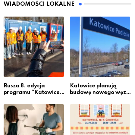
WIADOMOŚCI LOKALNE
Rusza 8. edycja
Katowice planują
programu “Katowice
budowę nowego węzła
Miastem Fachowców”
przesiadkowego w
– nabór dla
Podlesiu
przedsiębiorców