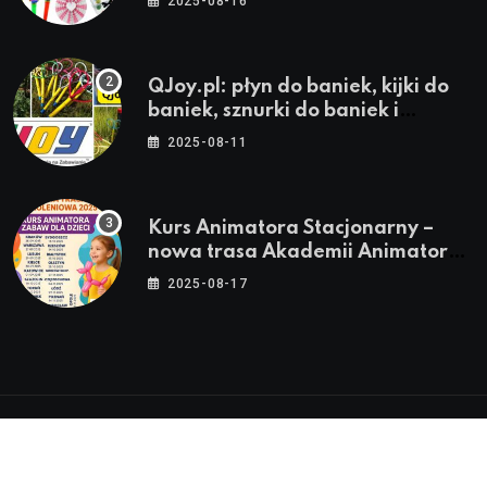
2025-08-16
QJoy.pl: płyn do baniek, kijki do
baniek, sznurki do baniek i
zestawy do baniek
2025-08-11
Kurs Animatora Stacjonarny –
nowa trasa Akademii Animatora
– jesień 2025
2025-08-17
© 2024-2026 Twoje miasto. Twój Śląsk. Twoje
informacje™ | Wszystkie Prawa Zastrzeżone by
Silesia.in