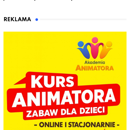
przygotuje do pracy
animatora zabaw dla
dzieci
REKLAMA