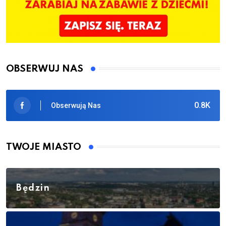
OBSERWUJ NAS
0.8K
Obserwują Nas
TWOJE MIASTO
Będzin