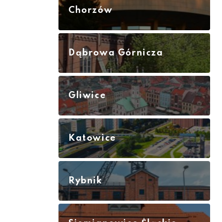
Chorzów
Dąbrowa Górnicza
Gliwice
Katowice
Rybnik