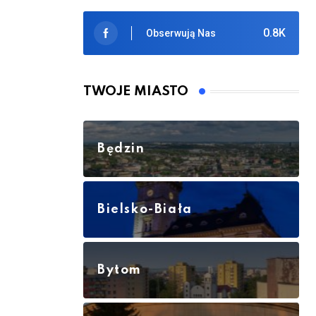
0.8K
Obserwują Nas
TWOJE MIASTO
Będzin
Bielsko-Biała
Bytom