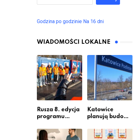
Godzina po godzinie
Na 16 dni
WIADOMOŚCI LOKALNE
Rusza 8. edycja
Katowice
programu
planują budowę
“Katowice
nowego węzła
Miastem
przesiadkoweg
Fachowców” –
o w Podlesiu