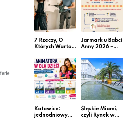
nabór dla
przedsiębiorców
7 Rzeczy, O
Jarmark u Babci
Których Warto
Anny 2026 –
Pamiętać Przed
Informacje
Remontem
Mieszkania
ferie
Katowice:
Śląskie Miami,
jednodniowy
czyli Rynek w
kurs przygotuje
Katowicach
do pracy