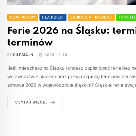
CZAS WOLNY
DLA DZIECI
EDUKACJA I ROZWÓJ
TURYST
Ferie 2026 na Śląsku: term
terminów
BY
SILESIA.IN
2025-12-18
Jeśli mieszkasz na Śląsku i chcesz zaplanować ferie bez ner
województwie śląskim oraz pełną rozpiskę terminów dla całe
zimowe 2026 w województwie śląskim? Śląskie: ferie trwaj
CZYTAJ WIĘCEJ