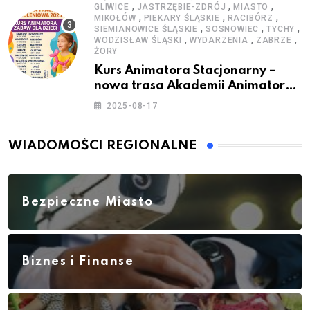
,
,
,
GLIWICE
JASTRZĘBIE-ZDRÓJ
MIASTO
,
,
,
MIKOŁÓW
PIEKARY ŚLĄSKIE
RACIBÓRZ
,
,
,
SIEMIANOWICE ŚLĄSKIE
SOSNOWIEC
TYCHY
,
,
,
WODZISŁAW ŚLĄSKI
WYDARZENIA
ZABRZE
ŻORY
Kurs Animatora Stacjonarny –
nowa trasa Akademii Animatora
– jesień 2025
2025-08-17
WIADOMOŚCI REGIONALNE
Bezpieczne Miasto
Biznes i Finanse