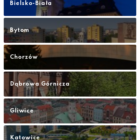
Bielsko-Biała
Bytom
Chorzów
Dąbrowa Górnicza
Gliwice
Katowice