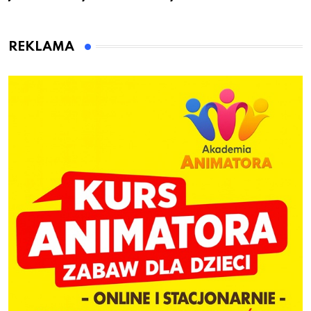
przygotuje do pracy
animatora zabaw dla
dzieci
REKLAMA