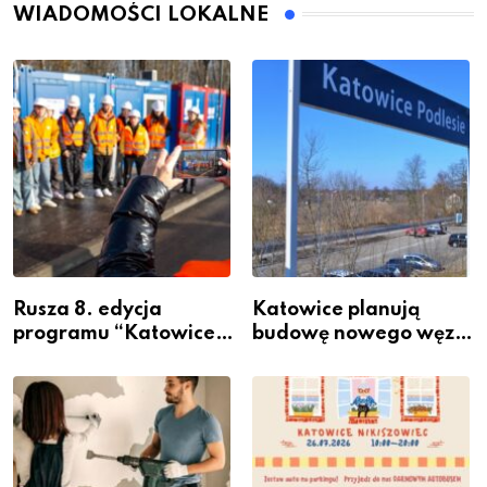
WIADOMOŚCI LOKALNE
Rusza 8. edycja
Katowice planują
programu “Katowice
budowę nowego węzła
Miastem Fachowców”
przesiadkowego w
– nabór dla
Podlesiu
przedsiębiorców