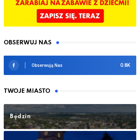
OBSERWUJ NAS
0.8K
Obserwują Nas
TWOJE MIASTO
Będzin