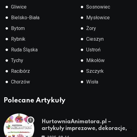
●
●
Gliwice
Sosnowiec
●
●
Bielsko-Biała
Mysłowice
●
●
Bytom
Żory
●
●
Rybnik
Cieszyn
●
●
Ruda Śląska
Ustroń
●
●
Tychy
Mikołów
●
●
Racibórz
Szczyrk
●
●
Chorzów
Wisła
Polecane Artykuły
HurtowniaAnimatora.pl –
artykuły imprezowe, dekoracje,
stroje i akcesoria dla animatorów