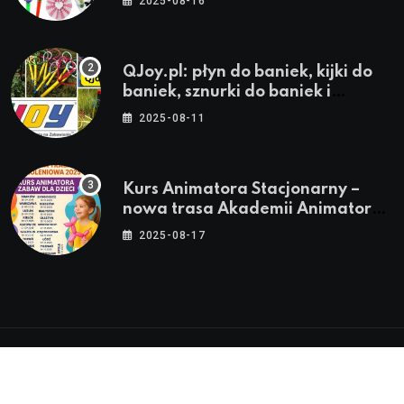
2025-08-16
QJoy.pl: płyn do baniek, kijki do
baniek, sznurki do baniek i
zestawy do baniek
2025-08-11
Kurs Animatora Stacjonarny –
nowa trasa Akademii Animatora
– jesień 2025
2025-08-17
© 2024-2026 Twoje miasto. Twój Śląsk. Twoje
informacje™ | Wszystkie Prawa Zastrzeżone by
Silesia.in