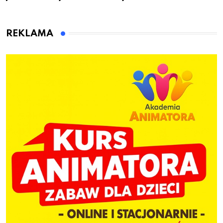
przygotuje do pracy
animatora zabaw dla
dzieci
REKLAMA