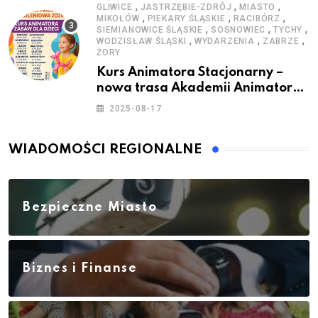
,
,
,
GLIWICE
JASTRZĘBIE-ZDRÓJ
MIASTO
,
,
,
MIKOŁÓW
PIEKARY ŚLĄSKIE
RACIBÓRZ
,
,
,
SIEMIANOWICE ŚLĄSKIE
SOSNOWIEC
TYCHY
,
,
,
WODZISŁAW ŚLĄSKI
WYDARZENIA
ZABRZE
ŻORY
Kurs Animatora Stacjonarny –
nowa trasa Akademii Animatora
– jesień 2025
2025-08-17
WIADOMOŚCI REGIONALNE
Bezpieczne Miasto
Biznes i Finanse