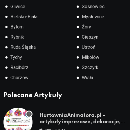
●
●
Gliwice
Sosnowiec
●
●
Bielsko-Biała
Mysłowice
●
●
Bytom
Żory
●
●
Rybnik
Cieszyn
●
●
Ruda Śląska
Ustroń
●
●
Tychy
Mikołów
●
●
Racibórz
Szczyrk
●
●
Chorzów
Wisła
Polecane Artykuły
HurtowniaAnimatora.pl –
artykuły imprezowe, dekoracje,
stroje i akcesoria dla animatorów