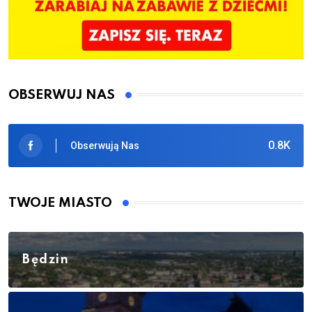
OBSERWUJ NAS
0.8K
Obserwują Nas
TWOJE MIASTO
Będzin