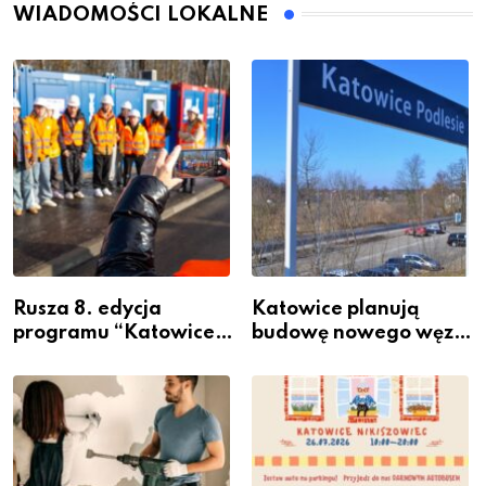
WIADOMOŚCI LOKALNE
Rusza 8. edycja
Katowice planują
programu “Katowice
budowę nowego węzła
Miastem Fachowców”
przesiadkowego w
– nabór dla
Podlesiu
przedsiębiorców