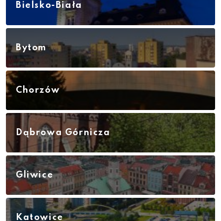
Bielsko-Biała
Bytom
Chorzów
Dąbrowa Górnicza
Gliwice
Katowice