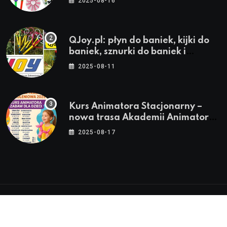
2025-08-16
QJoy.pl: płyn do baniek, kijki do
baniek, sznurki do baniek i
zestawy do baniek
2025-08-11
Kurs Animatora Stacjonarny –
nowa trasa Akademii Animatora
– jesień 2025
2025-08-17
© 2024-2026 Twoje miasto. Twój Śląsk. Twoje
informacje™ | Wszystkie Prawa Zastrzeżone by
Silesia.in