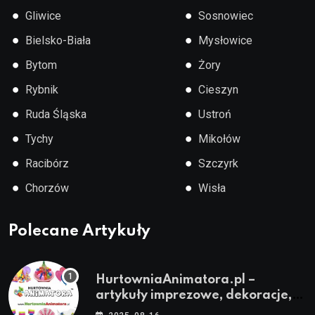
●
●
Gliwice
Sosnowiec
●
●
Bielsko-Biała
Mysłowice
●
●
Bytom
Żory
●
●
Rybnik
Cieszyn
●
●
Ruda Śląska
Ustroń
●
●
Tychy
Mikołów
●
●
Racibórz
Szczyrk
●
●
Chorzów
Wisła
Polecane Artykuły
HurtowniaAnimatora.pl –
artykuły imprezowe, dekoracje,
stroje i akcesoria dla animatorów