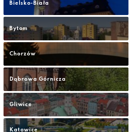
Bielsko-Biała
Bytom
Chorzów
Dąbrowa Górnicza
Gliwice
Katowice