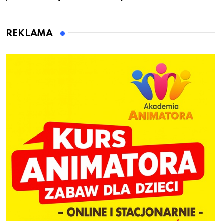
przygotuje do pracy
animatora zabaw dla
dzieci
REKLAMA