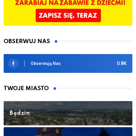
OBSERWUJ NAS
0.8K
Obserwują Nas
TWOJE MIASTO
Będzin