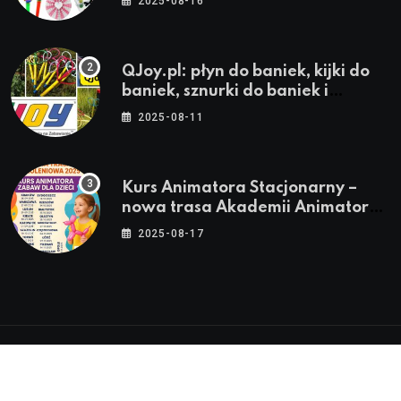
2025-08-16
QJoy.pl: płyn do baniek, kijki do
baniek, sznurki do baniek i
zestawy do baniek
2025-08-11
Kurs Animatora Stacjonarny –
nowa trasa Akademii Animatora
– jesień 2025
2025-08-17
© 2024-2026 Twoje miasto. Twój Śląsk. Twoje
informacje™ | Wszystkie Prawa Zastrzeżone by
Silesia.in