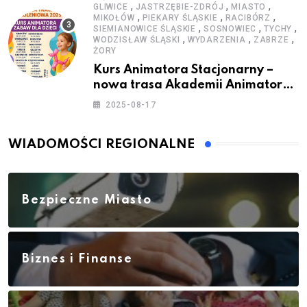
,
,
,
GLIWICE
JASTRZĘBIE-ZDRÓJ
MIASTO
,
,
,
MIKOŁÓW
PIEKARY ŚLĄSKIE
RACIBÓRZ
,
,
,
SIEMIANOWICE ŚLĄSKIE
SOSNOWIEC
TYCHY
,
,
,
WODZISŁAW ŚLĄSKI
WYDARZENIA
ZABRZE
ŻORY
Kurs Animatora Stacjonarny –
nowa trasa Akademii Animatora
– jesień 2025
2025-08-17
WIADOMOŚCI REGIONALNE
Bezpieczne Miasto
Biznes i Finanse