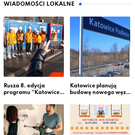
WIADOMOŚCI LOKALNE
Rusza 8. edycja
Katowice planują
programu “Katowice
budowę nowego węzła
Miastem Fachowców”
przesiadkowego w
– nabór dla
Podlesiu
przedsiębiorców