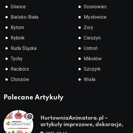
●
●
Gliwice
Sosnowiec
●
●
Bielsko-Biała
Mysłowice
●
●
Bytom
Żory
●
●
Rybnik
Cieszyn
●
●
Ruda Śląska
Ustroń
●
●
Tychy
Mikołów
●
●
Racibórz
Szczyrk
●
●
Chorzów
Wisła
Polecane Artykuły
HurtowniaAnimatora.pl –
artykuły imprezowe, dekoracje,
stroje i akcesoria dla animatorów