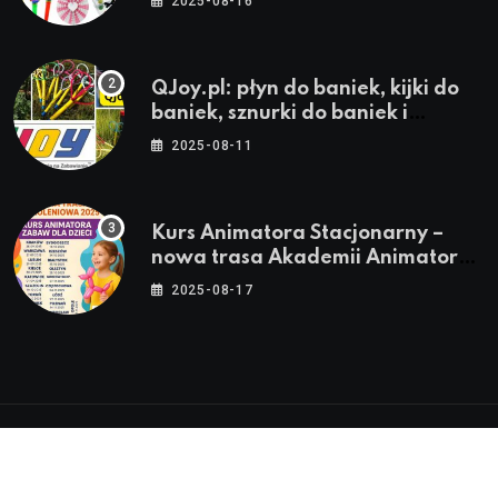
2025-08-16
QJoy.pl: płyn do baniek, kijki do
baniek, sznurki do baniek i
zestawy do baniek
2025-08-11
Kurs Animatora Stacjonarny –
nowa trasa Akademii Animatora
– jesień 2025
2025-08-17
© 2024-2026 Twoje miasto. Twój Śląsk. Twoje
informacje™ | Wszystkie Prawa Zastrzeżone by
Silesia.in