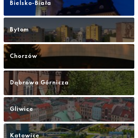
Bielsko-Biała
Bytom
Chorzów
Dąbrowa Górnicza
Gliwice
Katowice