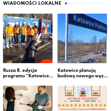
WIADOMOŚCI LOKALNE
Rusza 8. edycja
Katowice planują
programu “Katowice
budowę nowego węzła
Miastem Fachowców”
przesiadkowego w
– nabór dla
Podlesiu
przedsiębiorców