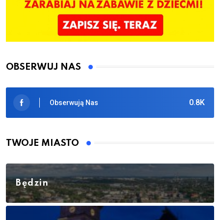
OBSERWUJ NAS
0.8K
Obserwują Nas
TWOJE MIASTO
Będzin