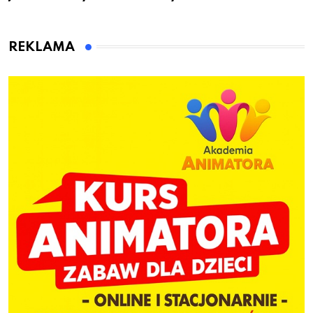
przygotuje do pracy
animatora zabaw dla
dzieci
REKLAMA