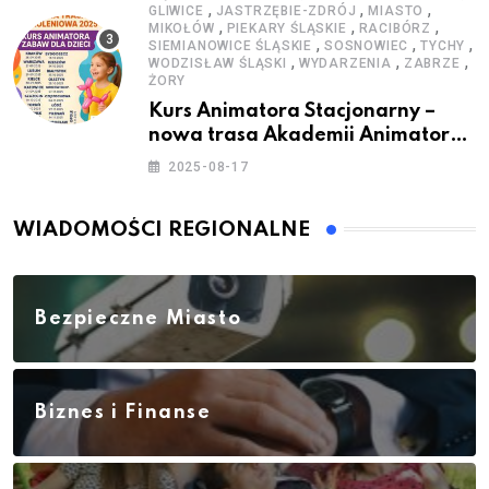
,
,
,
GLIWICE
JASTRZĘBIE-ZDRÓJ
MIASTO
,
,
,
MIKOŁÓW
PIEKARY ŚLĄSKIE
RACIBÓRZ
,
,
,
SIEMIANOWICE ŚLĄSKIE
SOSNOWIEC
TYCHY
,
,
,
WODZISŁAW ŚLĄSKI
WYDARZENIA
ZABRZE
ŻORY
Kurs Animatora Stacjonarny –
nowa trasa Akademii Animatora
– jesień 2025
2025-08-17
WIADOMOŚCI REGIONALNE
Bezpieczne Miasto
Biznes i Finanse