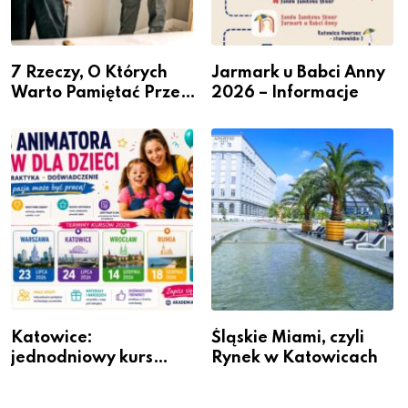
7 Rzeczy, O Których
Jarmark u Babci Anny
Warto Pamiętać Przed
2026 – Informacje
Remontem Mieszkania
Katowice:
Śląskie Miami, czyli
jednodniowy kurs
Rynek w Katowicach
przygotuje do pracy
animatora zabaw dla