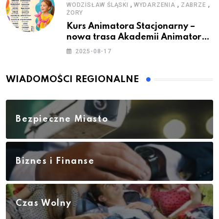
,
,
,
WODZISŁAW ŚLĄSKI
WYDARZENIA
ZABRZE
ŻORY
Kurs Animatora Stacjonarny –
nowa trasa Akademii Animatora
– jesień 2025
2025-08-17
WIADOMOŚCI REGIONALNE
Bezpieczne Miasto
Biznes i Finanse
Czas Wolny