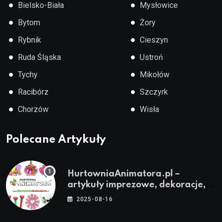
●
●
Bielsko-Biała
Mysłowice
●
●
Bytom
Żory
●
●
Rybnik
Cieszyn
●
●
Ruda Śląska
Ustroń
●
●
Tychy
Mikołów
●
●
Racibórz
Szczyrk
●
●
Chorzów
Wisła
Polecane Artykuły
HurtowniaAnimatora.pl –
artykuły imprezowe, dekoracje,
stroje i akcesoria dla animatorów
2025-08-16