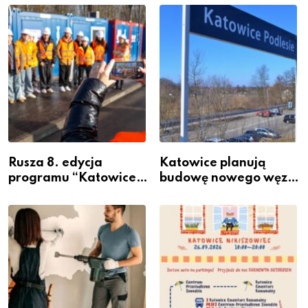
Rusza 8. edycja
Katowice planują
programu “Katowice
budowę nowego węzła
Miastem Fachowców”
przesiadkowego w
– nabór dla
Podlesiu
przedsiębiorców