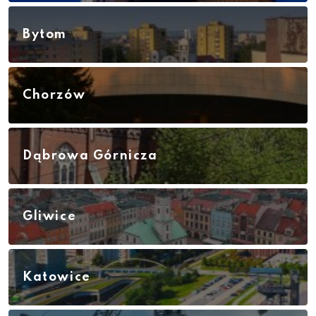
Bytom
Chorzów
Dąbrowa Górnicza
Gliwice
Katowice