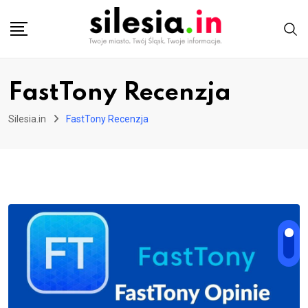
Skip
to
content
FastTony Recenzja
Silesia.in
FastTony Recenzja