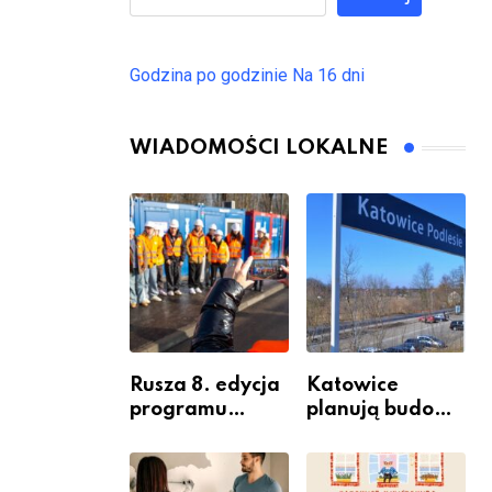
Godzina po godzinie
Na 16 dni
WIADOMOŚCI LOKALNE
Rusza 8. edycja
Katowice
programu
planują budowę
“Katowice
nowego węzła
Miastem
przesiadkoweg
Fachowców” –
o w Podlesiu