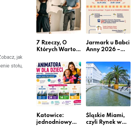
nabór dla
przedsiębiorców
7 Rzeczy, O
Jarmark u Babci
Których Warto
Anny 2026 –
Pamiętać Przed
Informacje
Zobacz, jak
Remontem
enie stołu,
Mieszkania
Katowice:
Śląskie Miami,
jednodniowy
czyli Rynek w
kurs przygotuje
Katowicach
do pracy