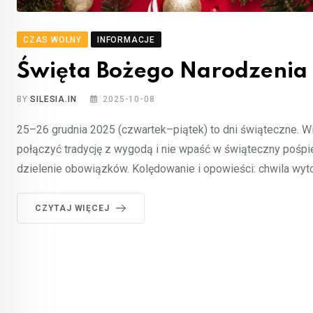
CZAS WOLNY
INFORMACJE
Święta Bożego Narodzenia
BY
SILESIA.IN
2025-10-08
25–26 grudnia 2025 (czwartek–piątek) to dni świąteczne. Wi
połączyć tradycję z wygodą i nie wpaść w świąteczny pośpiec
dzielenie obowiązków. Kolędowanie i opowieści: chwila wytch
CZYTAJ WIĘCEJ