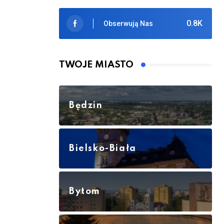
0.8K
Obserwują Nas
TWOJE MIASTO
Będzin
Bielsko-Biała
Bytom