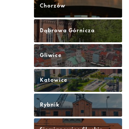
Chorzów
Dąbrowa Górnicza
Gliwice
Katowice
Rybnik