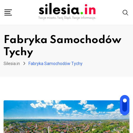
Skip
to
content
Fabryka Samochodów
Tychy
Silesia.in
Fabryka Samochodów Tychy