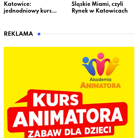
Katowice:
Śląskie Miami, czyli
jednodniowy kurs
Rynek w Katowicach
przygotuje do pracy
animatora zabaw dla
dzieci
REKLAMA