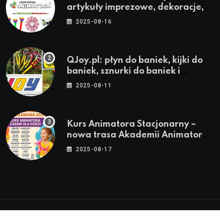
artykuły imprezowe, dekoracje,
stroje i akcesoria dla animatorów
2025-08-16
QJoy.pl: płyn do baniek, kijki do
baniek, sznurki do baniek i
zestawy do baniek
2025-08-11
Kurs Animatora Stacjonarny –
nowa trasa Akademii Animatora
– jesień 2025
2025-08-17
© 2024-2026 Twoje miasto. Twój Śląsk. Twoje