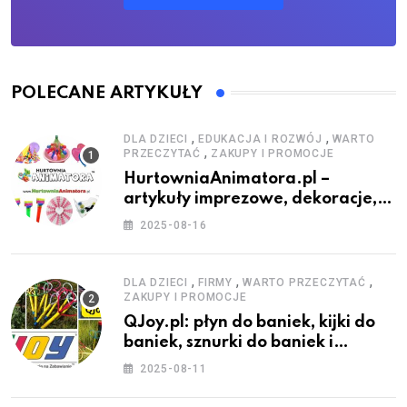
POLECANE ARTYKUŁY
,
,
DLA DZIECI
EDUKACJA I ROZWÓJ
WARTO
,
PRZECZYTAĆ
ZAKUPY I PROMOCJE
HurtowniaAnimatora.pl –
artykuły imprezowe, dekoracje,
stroje i akcesoria dla animatorów
2025-08-16
,
,
,
DLA DZIECI
FIRMY
WARTO PRZECZYTAĆ
ZAKUPY I PROMOCJE
QJoy.pl: płyn do baniek, kijki do
baniek, sznurki do baniek i
zestawy do baniek
2025-08-11