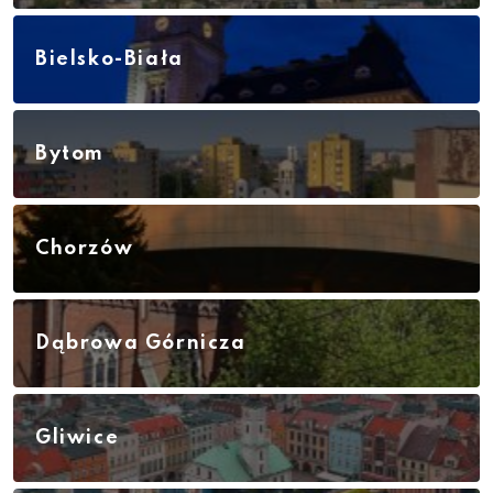
Bielsko-Biała
Bytom
Chorzów
Dąbrowa Górnicza
Gliwice