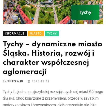
INFORMACJE
MIASTO
TYCHY
Tychy – dynamiczne miasto
Śląska. Historia, rozwój i
charakter współczesnej
aglomeracji
BY
SILESIA.IN
2025-11-29
Tychy to jedno z najszybciej rozwijających się miast Górnego
Śląska. Choć kojarzone z przemysłem, przede wszystkim
motoryzacyjnym i browarniczym, dziś prezentuje się jako