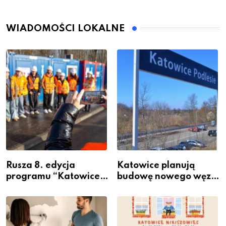
WIADOMOŚCI LOKALNE
Rusza 8. edycja
Katowice planują
programu “Katowice
budowę nowego węzła
Miastem Fachowców”
przesiadkowego w
– nabór dla
Podlesiu
przedsiębiorców