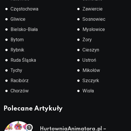
●
●
Częstochowa
Zawiercie
●
●
Gliwice
Sosnowiec
●
●
Bielsko-Biała
Mysłowice
●
●
Bytom
Żory
●
●
Rybnik
Cieszyn
●
●
Ruda Śląska
Ustroń
●
●
Tychy
Mikołów
●
●
Racibórz
Szczyrk
●
●
Chorzów
Wisła
Polecane Artykuły
HurtowniaAnimatora.pl –