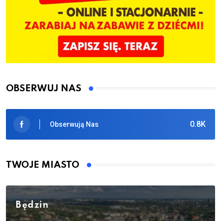
OBSERWUJ NAS
0.8K
Obserwują Nas
TWOJE MIASTO
Będzin