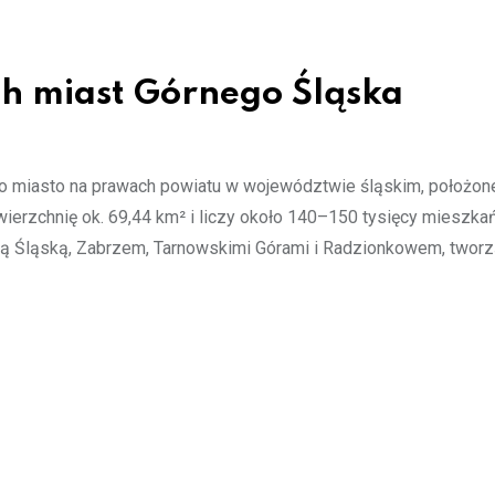
ch miast Górnego Śląska
to miasto na prawach powiatu w województwie śląskim, położon
ierzchnię ok. 69,44 km² i liczy około 140–150 tysięcy mieszka
udą Śląską, Zabrzem, Tarnowskimi Górami i Radzionkowem, twor