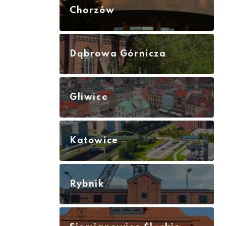
Chorzów
Dąbrowa Górnicza
Gliwice
Katowice
Rybnik