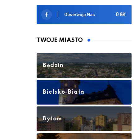
0.8K
Obserwują Nas
TWOJE MIASTO
Będzin
Bielsko-Biała
Bytom