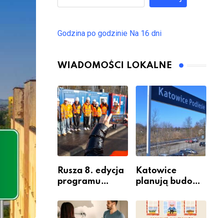
Godzina po godzinie
Na 16 dni
WIADOMOŚCI LOKALNE
Rusza 8. edycja
Katowice
programu
planują budowę
“Katowice
nowego węzła
Miastem
przesiadkoweg
Fachowców” –
o w Podlesiu