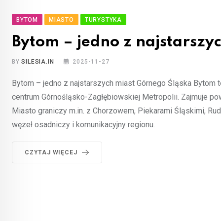
BYTOM
MIASTO
TURYSTYKA
Bytom – jedno z najstarszy
BY
SILESIA.IN
2025-11-27
Bytom – jedno z najstarszych miast Górnego Śląska Bytom 
centrum Górnośląsko-Zagłębiowskiej Metropolii. Zajmuje pow
Miasto graniczy m.in. z Chorzowem, Piekarami Śląskimi, R
węzeł osadniczy i komunikacyjny regionu.
CZYTAJ WIĘCEJ