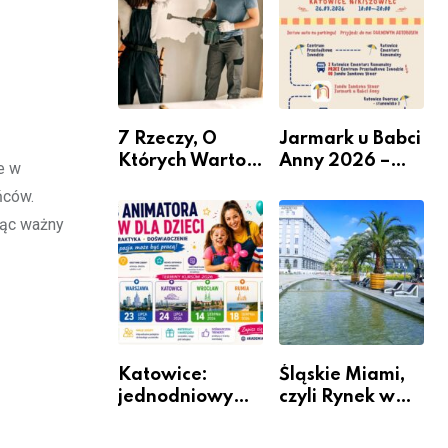
nabór dla
przedsiębiorców
7 Rzeczy, O
Jarmark u Babci
Których Warto
Anny 2026 –
e w
Pamiętać Przed
Informacje
ńców.
Remontem
ząc ważny
Mieszkania
Katowice:
Śląskie Miami,
jednodniowy
czyli Rynek w
kurs przygotuje
Katowicach
do pracy