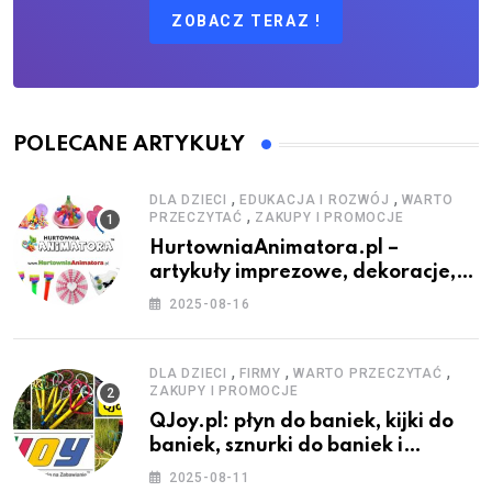
ZOBACZ TERAZ !
POLECANE ARTYKUŁY
,
,
DLA DZIECI
EDUKACJA I ROZWÓJ
WARTO
,
PRZECZYTAĆ
ZAKUPY I PROMOCJE
HurtowniaAnimatora.pl –
artykuły imprezowe, dekoracje,
stroje i akcesoria dla animatorów
2025-08-16
,
,
,
DLA DZIECI
FIRMY
WARTO PRZECZYTAĆ
ZAKUPY I PROMOCJE
QJoy.pl: płyn do baniek, kijki do
baniek, sznurki do baniek i
zestawy do baniek
2025-08-11