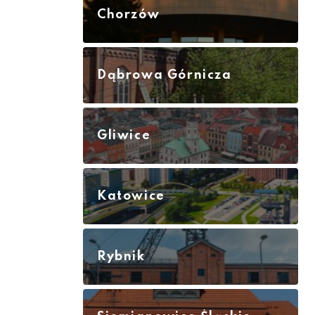
Chorzów
Dąbrowa Górnicza
Gliwice
Katowice
Rybnik