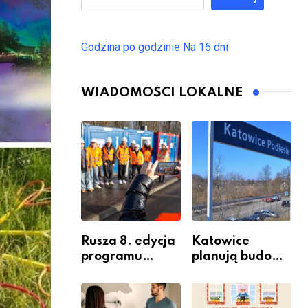
Godzina po godzinie
Na 16 dni
WIADOMOŚCI LOKALNE
Rusza 8. edycja
Katowice
programu
planują budowę
“Katowice
nowego węzła
Miastem
przesiadkoweg
Fachowców” –
o w Podlesiu