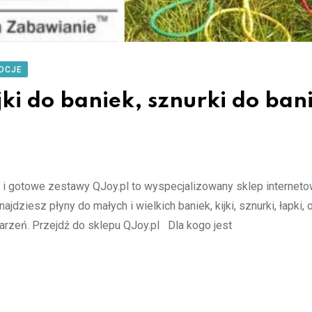
OCJE
jki do baniek, sznurki do bani
ki i gotowe zestawy QJoy.pl to wyspecjalizowany sklep internet
iesz płyny do małych i wielkich baniek, kijki, sznurki, łapki, 
darzeń. Przejdź do sklepu QJoy.pl Dla kogo jest