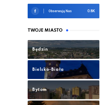
0.8K
Obserwują Nas
TWOJE MIASTO
Będzin
Bielsko-Biała
Bytom