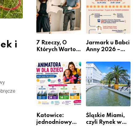
nabór dla
przedsiębiorców
ek i
7 Rzeczy, O
Jarmark u Babci
Których Warto
Anny 2026 –
Pamiętać Przed
Informacje
Remontem
Mieszkania
owy
obręcze
Katowice:
Śląskie Miami,
jednodniowy
czyli Rynek w
kurs przygotuje
Katowicach
do pracy