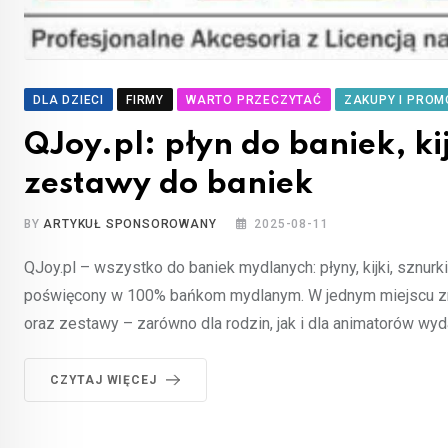
DLA DZIECI
FIRMY
WARTO PRZECZYTAĆ
ZAKUPY I PROM
QJoy.pl: płyn do baniek, ki
zestawy do baniek
BY
ARTYKUŁ SPONSOROWANY
2025-08-11
QJoy.pl – wszystko do baniek mydlanych: płyny, kijki, sznur
poświęcony w 100% bańkom mydlanym. W jednym miejscu znajdz
oraz zestawy – zarówno dla rodzin, jak i dla animatorów wy
CZYTAJ WIĘCEJ