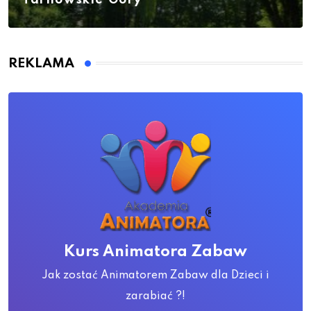
REKLAMA
Kurs Animatora Zabaw
Jak zostać Animatorem Zabaw dla Dzieci i
zarabiać ?!