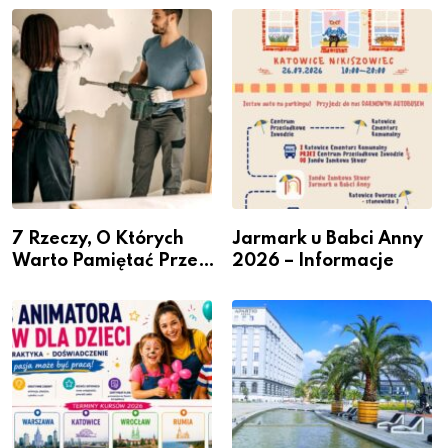
– nabór dla
Podlesiu
przedsiębiorców
7 Rzeczy, O Których
Jarmark u Babci Anny
Warto Pamiętać Przed
2026 – Informacje
Remontem Mieszkania