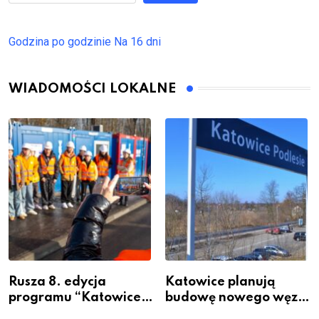
Godzina po godzinie
Na 16 dni
WIADOMOŚCI LOKALNE
Rusza 8. edycja
Katowice planują
programu “Katowice
budowę nowego węzła
Miastem Fachowców”
przesiadkowego w