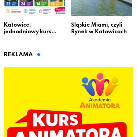
Katowice:
Śląskie Miami, czyli
jednodniowy kurs
Rynek w Katowicach
przygotuje do pracy
animatora zabaw dla
dzieci
REKLAMA