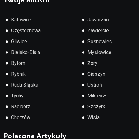
Twoje Miasto
●
●
Katowice
Jaworzno
●
●
Częstochowa
Zawiercie
●
●
Gliwice
Sosnowiec
●
●
Bielsko-Biała
Mysłowice
●
●
Bytom
Żory
●
●
Rybnik
Cieszyn
●
●
Ruda Śląska
Ustroń
●
●
Tychy
Mikołów
●
●
Racibórz
Szczyrk
●
●
Chorzów
Wisła
Polecane Artykuły