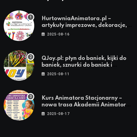
HurtowniaAnimatora.pl –
artykuły imprezowe, dekoracje,
stroje i akcesoria dla animatorów
2025-08-16
QJoy.pl: płyn do baniek, kijki do
baniek, sznurki do baniek i
zestawy do baniek
2025-08-11
Kurs Animatora Stacjonarny –
nowa trasa Akademii Animatora
– jesień 2025
2025-08-17