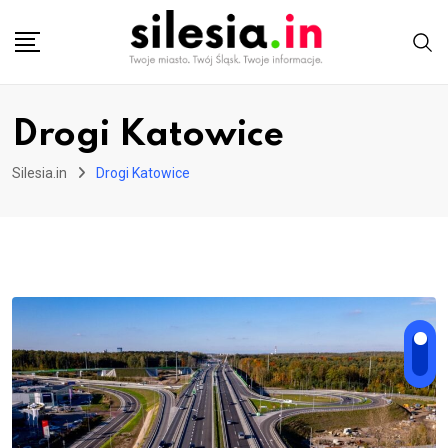
Skip
to
content
Drogi Katowice
Silesia.in
Drogi Katowice