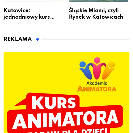
Katowice:
Śląskie Miami, czyli
jednodniowy kurs
Rynek w Katowicach
przygotuje do pracy
animatora zabaw dla
dzieci
REKLAMA