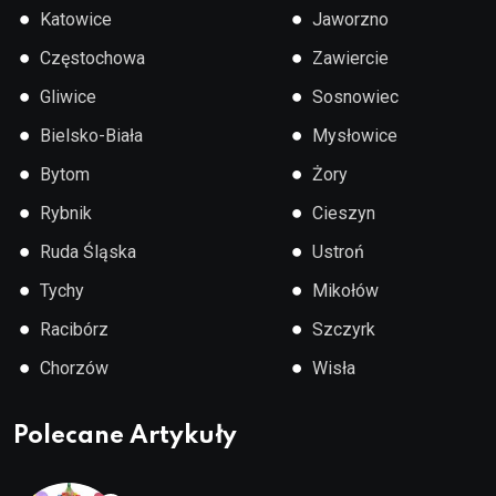
●
●
Katowice
Jaworzno
●
●
Częstochowa
Zawiercie
●
●
Gliwice
Sosnowiec
●
●
Bielsko-Biała
Mysłowice
●
●
Bytom
Żory
●
●
Rybnik
Cieszyn
●
●
Ruda Śląska
Ustroń
●
●
Tychy
Mikołów
●
●
Racibórz
Szczyrk
●
●
Chorzów
Wisła
Polecane Artykuły