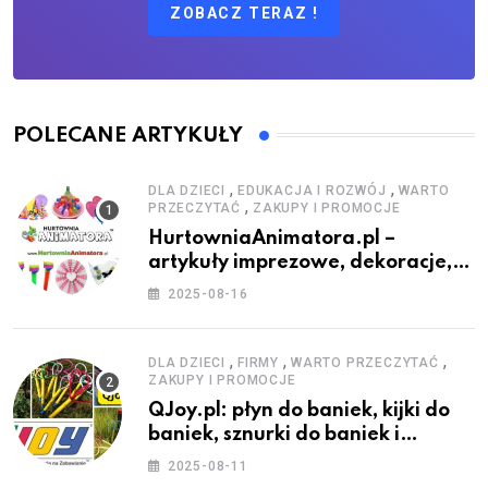
ZOBACZ TERAZ !
POLECANE ARTYKUŁY
,
,
DLA DZIECI
EDUKACJA I ROZWÓJ
WARTO
,
PRZECZYTAĆ
ZAKUPY I PROMOCJE
HurtowniaAnimatora.pl –
artykuły imprezowe, dekoracje,
stroje i akcesoria dla animatorów
2025-08-16
,
,
,
DLA DZIECI
FIRMY
WARTO PRZECZYTAĆ
ZAKUPY I PROMOCJE
QJoy.pl: płyn do baniek, kijki do
baniek, sznurki do baniek i
zestawy do baniek
2025-08-11