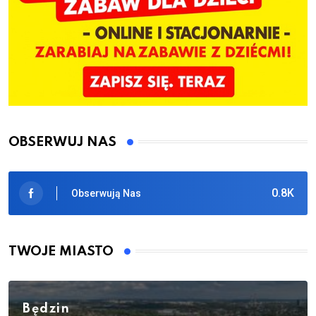
OBSERWUJ NAS
0.8K
Obserwują Nas
TWOJE MIASTO
Będzin