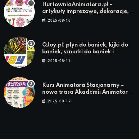
HurtowniaAnimatora.pl –
artykuły imprezowe, dekoracje,
stroje i akcesoria dla animatorów
2025-08-16
QJoy.pl: płyn do baniek, kijki do
baniek, sznurki do baniek i
zestawy do baniek
2025-08-11
Kurs Animatora Stacjonarny –
nowa trasa Akademii Animatora
– jesień 2025
2025-08-17