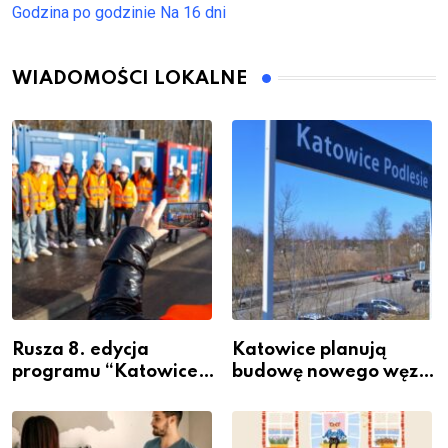
Godzina po godzinie
Na 16 dni
WIADOMOŚCI LOKALNE
Rusza 8. edycja
Katowice planują
programu “Katowice
budowę nowego węzła
Miastem Fachowców”
przesiadkowego w
– nabór dla
Podlesiu
przedsiębiorców