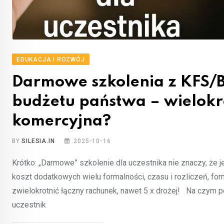
EDUKACJA I ROZWÓJ
Darmowe szkolenia z KFS/BU
budżetu państwa – wielokro
komercyjna?
BY
SILESIA.IN
2025-10-16
Krótko: „Darmowe” szkolenie dla uczestnika nie znaczy, że j
koszt dodatkowych wielu formalności, czasu i rozliczeń, for
zwielokrotnić łączny rachunek, nawet 5 x drożej! Na czym 
uczestnik