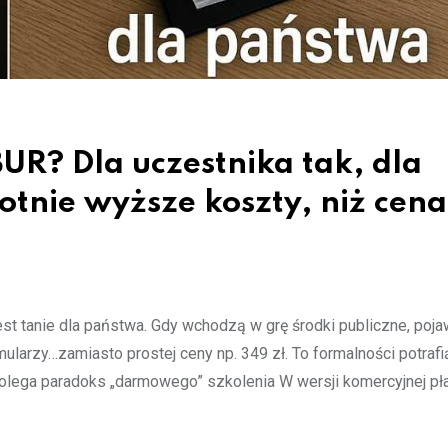
R? Dla uczestnika tak, dla
tnie wyższe koszty, niż cena
est tanie dla państwa. Gdy wchodzą w grę środki publiczne, poja
mularzy…zamiasto prostej ceny np. 349 zł. To formalności potrafi
polega paradoks „darmowego” szkolenia W wersji komercyjnej pł