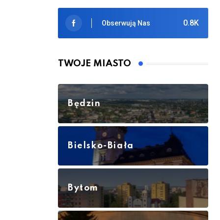
0.8K
Obserwują Nas
TWOJE MIASTO
Będzin
Bielsko-Biała
Bytom