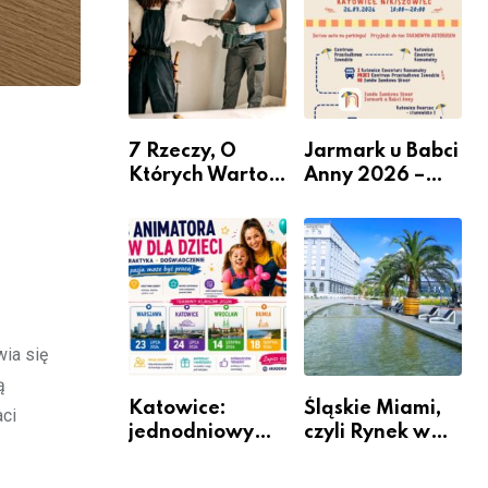
nabór dla
przedsiębiorców
7 Rzeczy, O
Jarmark u Babci
Których Warto
Anny 2026 –
Pamiętać Przed
Informacje
Remontem
Mieszkania
wia się
ą
Katowice:
Śląskie Miami,
aci
jednodniowy
czyli Rynek w
kurs przygotuje
Katowicach
do pracy