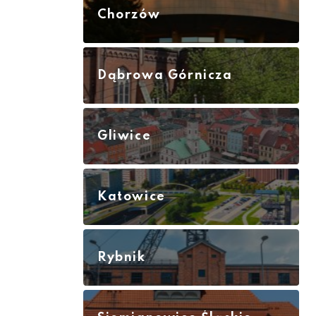
Chorzów
Dąbrowa Górnicza
Gliwice
Katowice
Rybnik