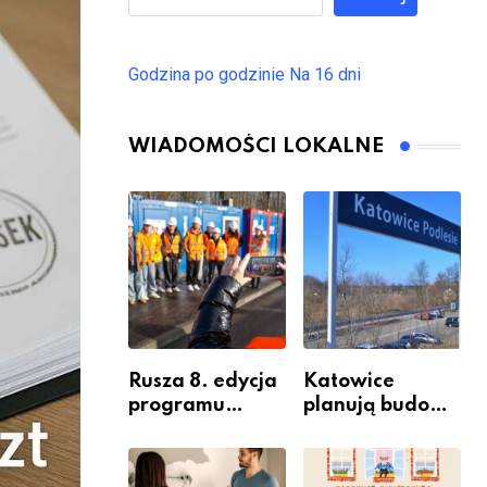
Godzina po godzinie
Na 16 dni
WIADOMOŚCI LOKALNE
Rusza 8. edycja
Katowice
programu
planują budowę
“Katowice
nowego węzła
Miastem
przesiadkoweg
Fachowców” –
o w Podlesiu