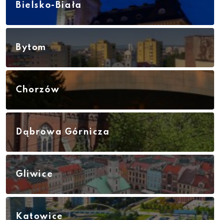
Bielsko-Biała
Bytom
Chorzów
Dąbrowa Górnicza
Gliwice
Katowice