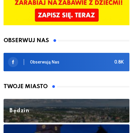
OBSERWUJ NAS
0.8K
Obserwują Nas
TWOJE MIASTO
Będzin