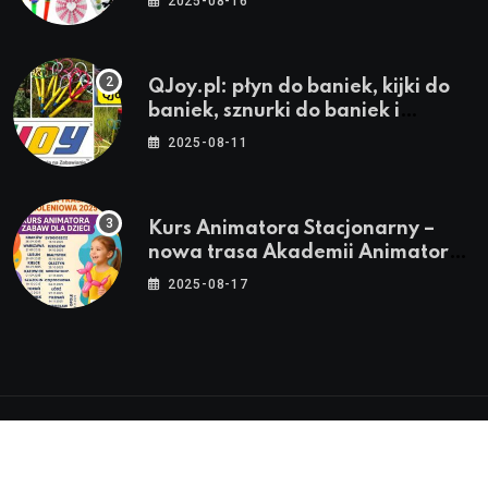
2025-08-16
QJoy.pl: płyn do baniek, kijki do
baniek, sznurki do baniek i
zestawy do baniek
2025-08-11
Kurs Animatora Stacjonarny –
nowa trasa Akademii Animatora
– jesień 2025
2025-08-17
© 2024-2026 Twoje miasto. Twój Śląsk. Twoje
informacje™ | Wszystkie Prawa Zastrzeżone by
Silesia.in