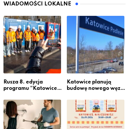
WIADOMOŚCI LOKALNE
Rusza 8. edycja
Katowice planują
programu “Katowice
budowę nowego węzła
Miastem Fachowców”
przesiadkowego w
– nabór dla
Podlesiu
przedsiębiorców