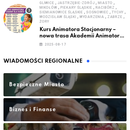
,
,
,
GLIWICE
JASTRZĘBIE-ZDRÓJ
MIASTO
,
,
,
MIKOŁÓW
PIEKARY ŚLĄSKIE
RACIBÓRZ
,
,
,
SIEMIANOWICE ŚLĄSKIE
SOSNOWIEC
TYCHY
,
,
,
WODZISŁAW ŚLĄSKI
WYDARZENIA
ZABRZE
ŻORY
Kurs Animatora Stacjonarny –
nowa trasa Akademii Animatora
– jesień 2025
2025-08-17
WIADOMOŚCI REGIONALNE
Bezpieczne Miasto
Biznes i Finanse