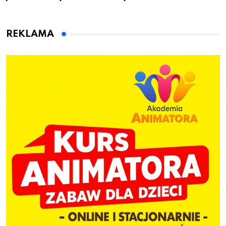
przygotuje do pracy
animatora zabaw dla
dzieci
REKLAMA