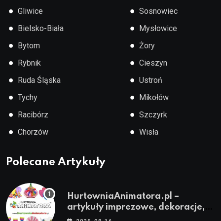
●
●
Gliwice
Sosnowiec
●
●
Bielsko-Biała
Mysłowice
●
●
Bytom
Żory
●
●
Rybnik
Cieszyn
●
●
Ruda Śląska
Ustroń
●
●
Tychy
Mikołów
●
●
Racibórz
Szczyrk
●
●
Chorzów
Wisła
Polecane Artykuły
HurtowniaAnimatora.pl –
artykuły imprezowe, dekoracje,
stroje i akcesoria dla animatorów