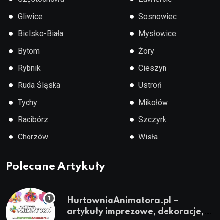
●
●
Gliwice
Sosnowiec
●
●
Bielsko-Biała
Mysłowice
●
●
Bytom
Żory
●
●
Rybnik
Cieszyn
●
●
Ruda Śląska
Ustroń
●
●
Tychy
Mikołów
●
●
Racibórz
Szczyrk
●
●
Chorzów
Wisła
Polecane Artykuły
HurtowniaAnimatora.pl –
artykuły imprezowe, dekoracje,