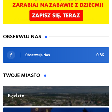
OBSERWUJ NAS
0.8K
Obserwują Nas
TWOJE MIASTO
Będzin