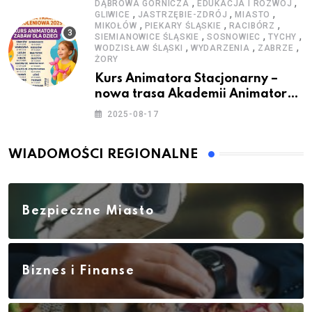
,
,
DĄBROWA GÓRNICZA
EDUKACJA I ROZWÓJ
,
,
,
GLIWICE
JASTRZĘBIE-ZDRÓJ
MIASTO
,
,
,
MIKOŁÓW
PIEKARY ŚLĄSKIE
RACIBÓRZ
,
,
,
SIEMIANOWICE ŚLĄSKIE
SOSNOWIEC
TYCHY
,
,
,
WODZISŁAW ŚLĄSKI
WYDARZENIA
ZABRZE
ŻORY
Kurs Animatora Stacjonarny –
nowa trasa Akademii Animatora
– jesień 2025
2025-08-17
WIADOMOŚCI REGIONALNE
Bezpieczne Miasto
Biznes i Finanse