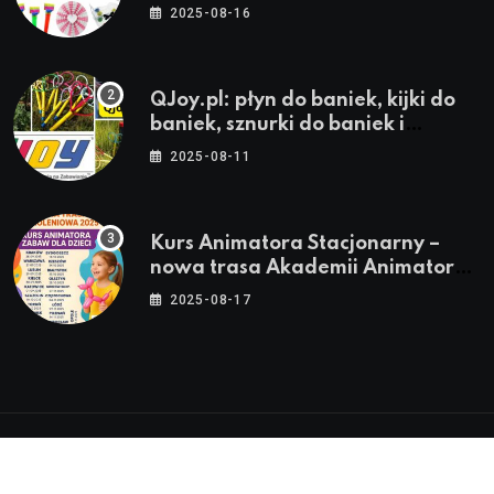
stroje i akcesoria dla animatorów
2025-08-16
QJoy.pl: płyn do baniek, kijki do
baniek, sznurki do baniek i
zestawy do baniek
2025-08-11
Kurs Animatora Stacjonarny –
nowa trasa Akademii Animatora
– jesień 2025
2025-08-17
© 2024-2026 Twoje miasto. Twój Śląsk. Twoje
informacje™ | Wszystkie Prawa Zastrzeżone by
Silesia.in