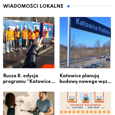
WIADOMOŚCI LOKALNE
Rusza 8. edycja
Katowice planują
programu “Katowice
budowę nowego węzła
Miastem Fachowców”
przesiadkowego w
– nabór dla
Podlesiu
przedsiębiorców