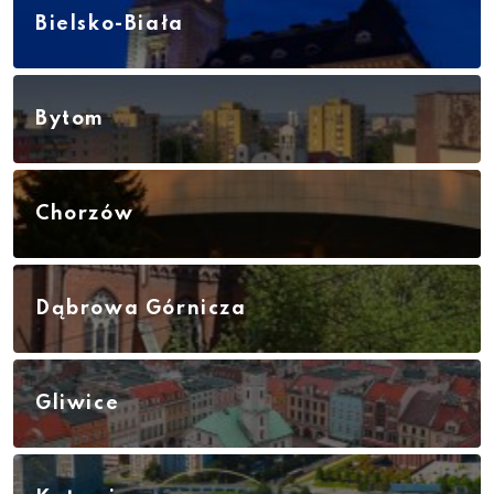
Bielsko-Biała
Bytom
Chorzów
Dąbrowa Górnicza
Gliwice