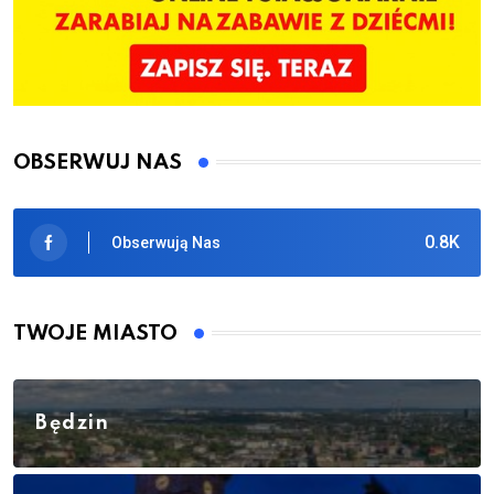
OBSERWUJ NAS
0.8K
Obserwują Nas
TWOJE MIASTO
Będzin