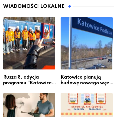
WIADOMOŚCI LOKALNE
Rusza 8. edycja
Katowice planują
programu “Katowice
budowę nowego węzła
Miastem Fachowców”
przesiadkowego w
– nabór dla
Podlesiu
przedsiębiorców