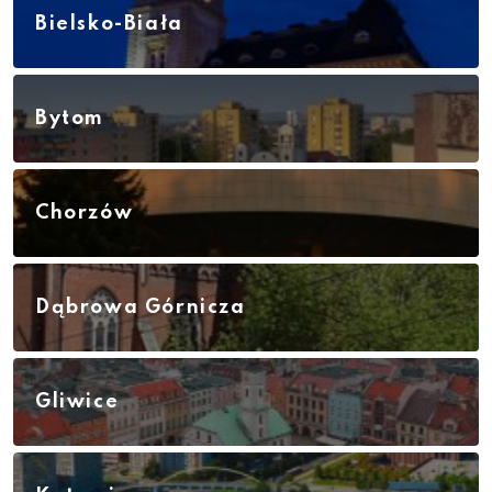
Bielsko-Biała
Bytom
Chorzów
Dąbrowa Górnicza
Gliwice