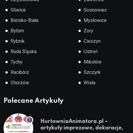
●
●
Gliwice
Sosnowiec
●
●
Bielsko-Biała
Mysłowice
●
●
Bytom
Żory
●
●
Rybnik
Cieszyn
●
●
Ruda Śląska
Ustroń
●
●
Tychy
Mikołów
●
●
Racibórz
Szczyrk
●
●
Chorzów
Wisła
Polecane Artykuły
HurtowniaAnimatora.pl –
artykuły imprezowe, dekoracje,