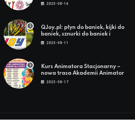
stroje i akcesoria dla animatorów
2025-08-16
QJoy.pl: płyn do baniek, kijki do
baniek, sznurki do baniek i
zestawy do baniek
2025-08-11
Kurs Animatora Stacjonarny –
nowa trasa Akademii Animatora
– jesień 2025
2025-08-17
© 2024-2026 Twoje miasto. Twój Śląsk. Twoje
informacje™ | Wszystkie Prawa Zastrzeżone by
Silesia.in