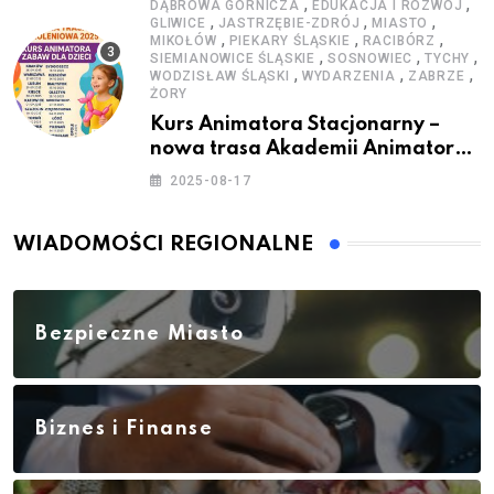
,
,
DĄBROWA GÓRNICZA
EDUKACJA I ROZWÓJ
,
,
,
GLIWICE
JASTRZĘBIE-ZDRÓJ
MIASTO
,
,
,
MIKOŁÓW
PIEKARY ŚLĄSKIE
RACIBÓRZ
,
,
,
SIEMIANOWICE ŚLĄSKIE
SOSNOWIEC
TYCHY
,
,
,
WODZISŁAW ŚLĄSKI
WYDARZENIA
ZABRZE
ŻORY
Kurs Animatora Stacjonarny –
nowa trasa Akademii Animatora
– jesień 2025
2025-08-17
WIADOMOŚCI REGIONALNE
Bezpieczne Miasto
Biznes i Finanse