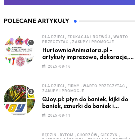
POLECANE ARTYKUŁY
,
,
DLA DZIECI
EDUKACJA I ROZWÓJ
WARTO
,
PRZECZYTAĆ
ZAKUPY I PROMOCJE
HurtowniaAnimatora.pl –
artykuły imprezowe, dekoracje,
stroje i akcesoria dla animatorów
2025-08-16
,
,
,
DLA DZIECI
FIRMY
WARTO PRZECZYTAĆ
ZAKUPY I PROMOCJE
QJoy.pl: płyn do baniek, kijki do
baniek, sznurki do baniek i
zestawy do baniek
2025-08-11
,
,
,
,
BĘDZIN
BYTOM
CHORZÓW
CIESZYN