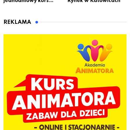
jednodniowy kurs
Rynek w Katowicach
przygotuje do pracy
animatora zabaw dla
dzieci
REKLAMA