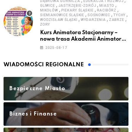
,
,
DĄBROWA GÓRNICZA
EDUKACJA I ROZWÓJ
,
,
,
GLIWICE
JASTRZĘBIE-ZDRÓJ
MIASTO
,
,
,
MIKOŁÓW
PIEKARY ŚLĄSKIE
RACIBÓRZ
,
,
,
SIEMIANOWICE ŚLĄSKIE
SOSNOWIEC
TYCHY
,
,
,
WODZISŁAW ŚLĄSKI
WYDARZENIA
ZABRZE
ŻORY
Kurs Animatora Stacjonarny –
nowa trasa Akademii Animatora
– jesień 2025
2025-08-17
WIADOMOŚCI REGIONALNE
Bezpieczne Miasto
Biznes i Finanse