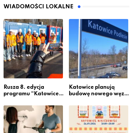
WIADOMOŚCI LOKALNE
Rusza 8. edycja
Katowice planują
programu “Katowice
budowę nowego węzła
Miastem Fachowców”
przesiadkowego w
– nabór dla
Podlesiu
przedsiębiorców