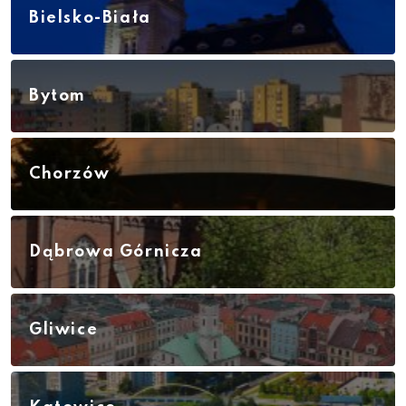
Bielsko-Biała
Bytom
Chorzów
Dąbrowa Górnicza
Gliwice