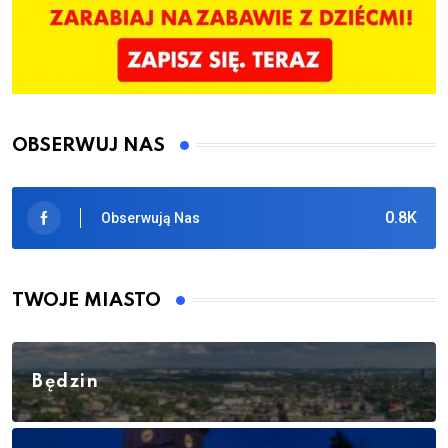
OBSERWUJ NAS
0.8K
Obserwują Nas
TWOJE MIASTO
Będzin