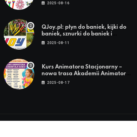
stroje i akcesoria dla animatorów
2025-08-16
QJoy.pl: płyn do baniek, kijki do
baniek, sznurki do baniek i
zestawy do baniek
2025-08-11
Kurs Animatora Stacjonarny –
nowa trasa Akademii Animatora
– jesień 2025
2025-08-17
© 2024-2026 Twoje miasto. Twój Śląsk. Twoje
informacje™ | Wszystkie Prawa Zastrzeżone by
Silesia.in