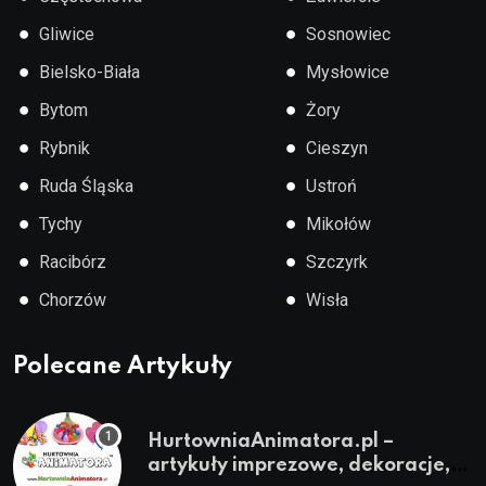
●
●
Gliwice
Sosnowiec
●
●
Bielsko-Biała
Mysłowice
●
●
Bytom
Żory
●
●
Rybnik
Cieszyn
●
●
Ruda Śląska
Ustroń
●
●
Tychy
Mikołów
●
●
Racibórz
Szczyrk
●
●
Chorzów
Wisła
Polecane Artykuły
HurtowniaAnimatora.pl –
artykuły imprezowe, dekoracje,