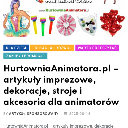
DLA DZIECI
EDUKACJA I ROZWÓJ
WARTO PRZECZYTAĆ
ZAKUPY I PROMOCJE
HurtowniaAnimatora.pl –
artykuły imprezowe,
dekoracje, stroje i
akcesoria dla animatorów
BY
ARTYKUŁ SPONSOROWANY
2025-08-16
HurtowniaAnimatora.pl – artykuły imprezowe, dekoracje,