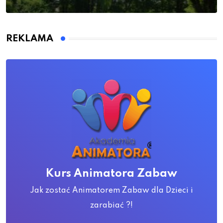
REKLAMA
Kurs Animatora Zabaw
Jak zostać Animatorem Zabaw dla Dzieci i
zarabiać ?!