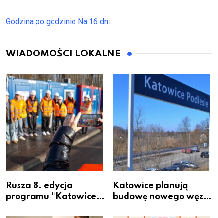
Godzina po godzinie
Na 16 dni
WIADOMOŚCI LOKALNE
Rusza 8. edycja
Katowice planują
programu “Katowice
budowę nowego węzła
Miastem Fachowców”
przesiadkowego w