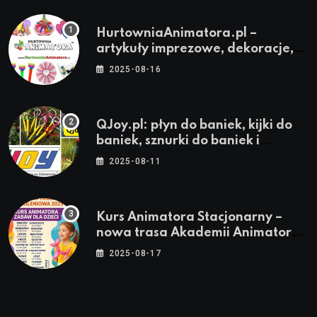
HurtowniaAnimatora.pl –
artykuły imprezowe, dekoracje,
stroje i akcesoria dla animatorów
2025-08-16
QJoy.pl: płyn do baniek, kijki do
baniek, sznurki do baniek i
zestawy do baniek
2025-08-11
Kurs Animatora Stacjonarny –
nowa trasa Akademii Animatora
– jesień 2025
2025-08-17