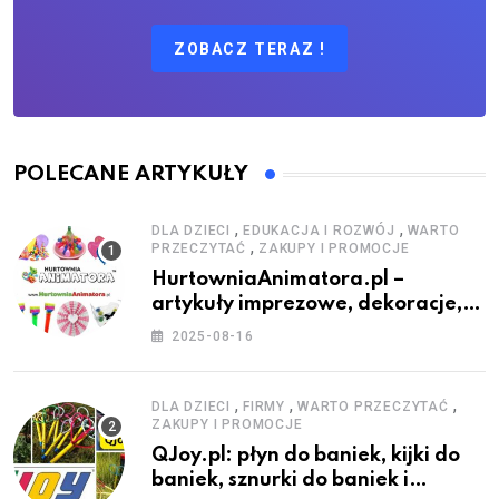
ZOBACZ TERAZ !
POLECANE ARTYKUŁY
,
,
DLA DZIECI
EDUKACJA I ROZWÓJ
WARTO
,
PRZECZYTAĆ
ZAKUPY I PROMOCJE
HurtowniaAnimatora.pl –
artykuły imprezowe, dekoracje,
stroje i akcesoria dla animatorów
2025-08-16
,
,
,
DLA DZIECI
FIRMY
WARTO PRZECZYTAĆ
ZAKUPY I PROMOCJE
QJoy.pl: płyn do baniek, kijki do
baniek, sznurki do baniek i