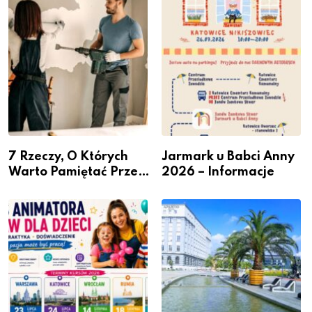
– nabór dla
Podlesiu
przedsiębiorców
7 Rzeczy, O Których
Jarmark u Babci Anny
Warto Pamiętać Przed
2026 – Informacje
Remontem Mieszkania