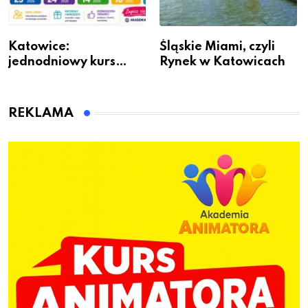
Katowice:
Śląskie Miami, czyli
jednodniowy kurs
Rynek w Katowicach
przygotuje do pracy
animatora zabaw dla
dzieci
REKLAMA