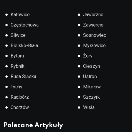
●
●
Katowice
Jaworzno
●
●
Częstochowa
Zawiercie
●
●
Gliwice
Sosnowiec
●
●
Bielsko-Biała
Mysłowice
●
●
Bytom
Żory
●
●
Rybnik
Cieszyn
●
●
Ruda Śląska
Ustroń
●
●
Tychy
Mikołów
●
●
Racibórz
Szczyrk
●
●
Chorzów
Wisła
Polecane Artykuły