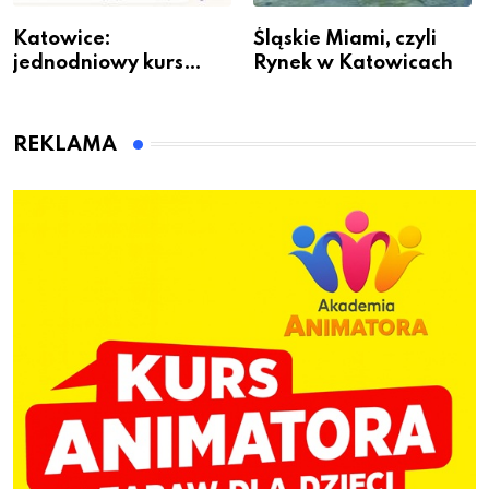
Katowice:
Śląskie Miami, czyli
jednodniowy kurs
Rynek w Katowicach
przygotuje do pracy
animatora zabaw dla
dzieci
REKLAMA