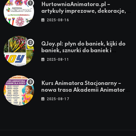
HurtowniaAnimatora.pl –
artykuły imprezowe, dekoracje,
stroje i akcesoria dla animatorów
2025-08-16
QJoy.pl: płyn do baniek, kijki do
baniek, sznurki do baniek i
zestawy do baniek
2025-08-11
Kurs Animatora Stacjonarny –
nowa trasa Akademii Animatora
– jesień 2025
2025-08-17