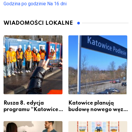
Godzina po godzinie
Na 16 dni
WIADOMOŚCI LOKALNE
Rusza 8. edycja
Katowice planują
programu “Katowice
budowę nowego węzła
Miastem Fachowców”
przesiadkowego w
– nabór dla
Podlesiu
przedsiębiorców