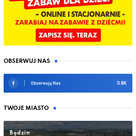
OBSERWUJ NAS
0.8K
Obserwują Nas
TWOJE MIASTO
Będzin