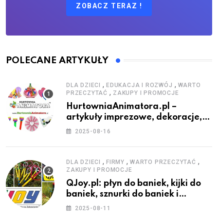
ZOBACZ TERAZ !
POLECANE ARTYKUŁY
,
,
DLA DZIECI
EDUKACJA I ROZWÓJ
WARTO
,
PRZECZYTAĆ
ZAKUPY I PROMOCJE
HurtowniaAnimatora.pl –
artykuły imprezowe, dekoracje,
stroje i akcesoria dla animatorów
2025-08-16
,
,
,
DLA DZIECI
FIRMY
WARTO PRZECZYTAĆ
ZAKUPY I PROMOCJE
QJoy.pl: płyn do baniek, kijki do
baniek, sznurki do baniek i
zestawy do baniek
2025-08-11