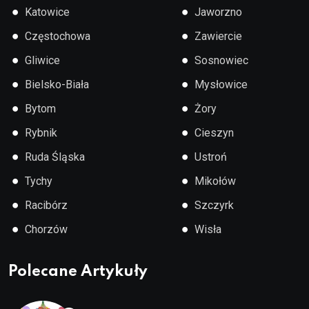
●
●
Katowice
Jaworzno
●
●
Częstochowa
Zawiercie
●
●
Gliwice
Sosnowiec
●
●
Bielsko-Biała
Mysłowice
●
●
Bytom
Żory
●
●
Rybnik
Cieszyn
●
●
Ruda Śląska
Ustroń
●
●
Tychy
Mikołów
●
●
Racibórz
Szczyrk
●
●
Chorzów
Wisła
Polecane Artykuły