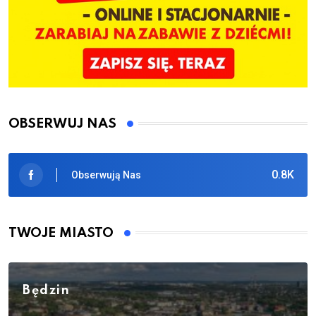
OBSERWUJ NAS
0.8K
Obserwują Nas
TWOJE MIASTO
Będzin