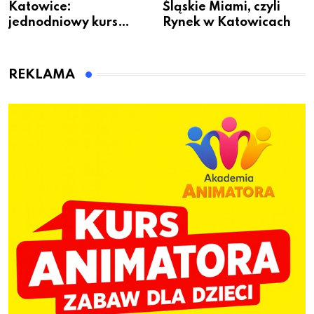
Katowice:
Śląskie Miami, czyli
jednodniowy kurs
Rynek w Katowicach
przygotuje do pracy
animatora zabaw dla
dzieci
REKLAMA