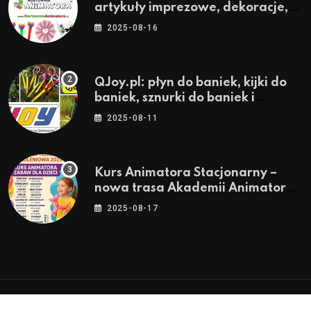
artykuły imprezowe, dekoracje,
stroje i akcesoria dla animatorów
2025-08-16
QJoy.pl: płyn do baniek, kijki do
baniek, sznurki do baniek i
zestawy do baniek
2025-08-11
Kurs Animatora Stacjonarny –
nowa trasa Akademii Animatora
– jesień 2025
2025-08-17
© 2024-2026 Twoje miasto. Twój Śląsk. Twoje