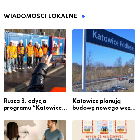
WIADOMOŚCI LOKALNE
Rusza 8. edycja
Katowice planują
programu “Katowice
budowę nowego węzła
Miastem Fachowców”
przesiadkowego w
– nabór dla
Podlesiu
przedsiębiorców