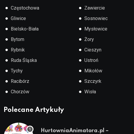
●
●
Częstochowa
Zawiercie
●
●
Gliwice
Sosnowiec
●
●
Bielsko-Biała
Mysłowice
●
●
Bytom
Żory
●
●
Rybnik
Cieszyn
●
●
Ruda Śląska
Ustroń
●
●
Tychy
Mikołów
●
●
Racibórz
Szczyrk
●
●
Chorzów
Wisła
Polecane Artykuły
HurtowniaAnimatora.pl –