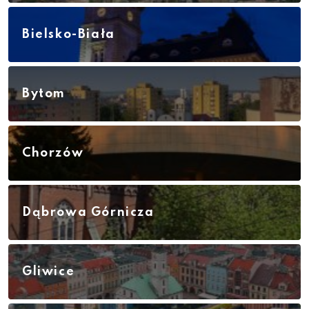
Bielsko-Biała
Bytom
Chorzów
Dąbrowa Górnicza
Gliwice