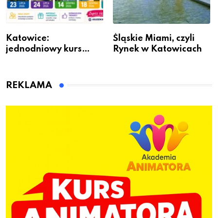
Katowice:
Śląskie Miami, czyli
jednodniowy kurs
Rynek w Katowicach
przygotuje do pracy
animatora zabaw dla
dzieci
REKLAMA