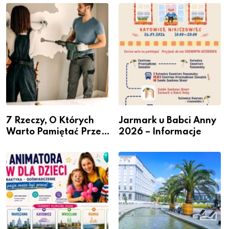
– nabór dla
Podlesiu
przedsiębiorców
7 Rzeczy, O Których
Jarmark u Babci Anny
Warto Pamiętać Przed
2026 – Informacje
Remontem Mieszkania