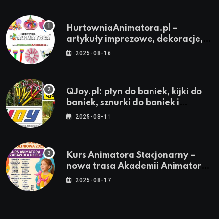
HurtowniaAnimatora.pl –
artykuły imprezowe, dekoracje,
stroje i akcesoria dla animatorów
2025-08-16
QJoy.pl: płyn do baniek, kijki do
baniek, sznurki do baniek i
zestawy do baniek
2025-08-11
Kurs Animatora Stacjonarny –
nowa trasa Akademii Animatora
– jesień 2025
2025-08-17