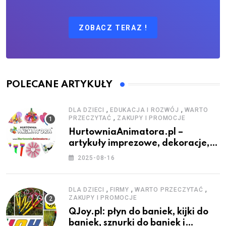
ZOBACZ TERAZ !
POLECANE ARTYKUŁY
,
,
DLA DZIECI
EDUKACJA I ROZWÓJ
WARTO
,
PRZECZYTAĆ
ZAKUPY I PROMOCJE
HurtowniaAnimatora.pl –
artykuły imprezowe, dekoracje,
stroje i akcesoria dla animatorów
2025-08-16
,
,
,
DLA DZIECI
FIRMY
WARTO PRZECZYTAĆ
ZAKUPY I PROMOCJE
QJoy.pl: płyn do baniek, kijki do
baniek, sznurki do baniek i