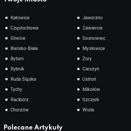
●
●
Katowice
Jaworzno
●
●
Częstochowa
Zawiercie
●
●
Gliwice
Sosnowiec
●
●
Bielsko-Biała
Mysłowice
●
●
Bytom
Żory
●
●
Rybnik
Cieszyn
●
●
Ruda Śląska
Ustroń
●
●
Tychy
Mikołów
●
●
Racibórz
Szczyrk
●
●
Chorzów
Wisła
Polecane Artykuły