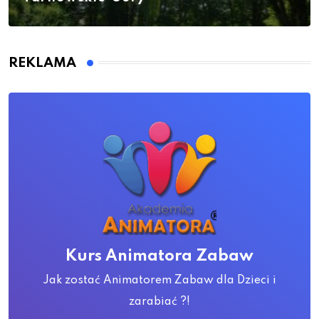
REKLAMA
Kurs Animatora Zabaw
Jak zostać Animatorem Zabaw dla Dzieci i
zarabiać ?!