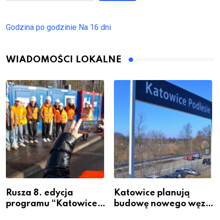
Godzina po godzinie
Na 16 dni
WIADOMOŚCI LOKALNE
Rusza 8. edycja
Katowice planują
programu “Katowice
budowę nowego węzła
Miastem Fachowców”
przesiadkowego w