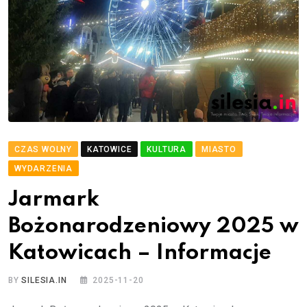
CZAS WOLNY
KATOWICE
KULTURA
MIASTO
WYDARZENIA
Jarmark
Bożonarodzeniowy 2025 w
Katowicach – Informacje
BY
SILESIA.IN
2025-11-20