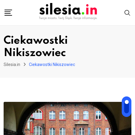
Skip
to
content
Ciekawostki
Nikiszowiec
Silesia.in
Ciekawostki Nikiszowiec