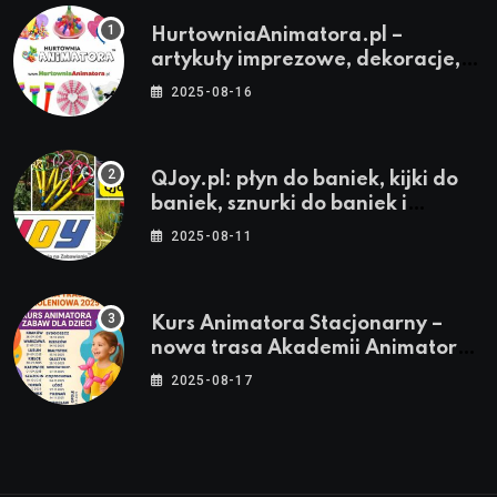
HurtowniaAnimatora.pl –
artykuły imprezowe, dekoracje,
stroje i akcesoria dla animatorów
2025-08-16
QJoy.pl: płyn do baniek, kijki do
baniek, sznurki do baniek i
zestawy do baniek
2025-08-11
Kurs Animatora Stacjonarny –
nowa trasa Akademii Animatora
– jesień 2025
2025-08-17