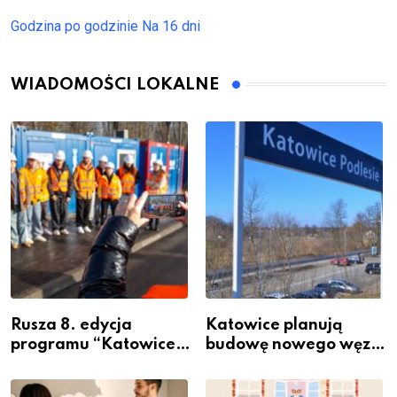
Godzina po godzinie
Na 16 dni
WIADOMOŚCI LOKALNE
Rusza 8. edycja
Katowice planują
programu “Katowice
budowę nowego węzła
Miastem Fachowców”
przesiadkowego w
– nabór dla
Podlesiu