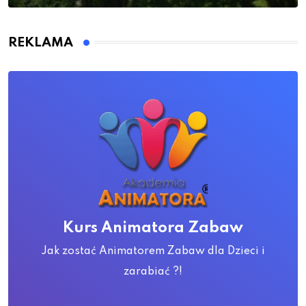
REKLAMA
Kurs Animatora Zabaw
Jak zostać Animatorem Zabaw dla Dzieci i
zarabiać ?!