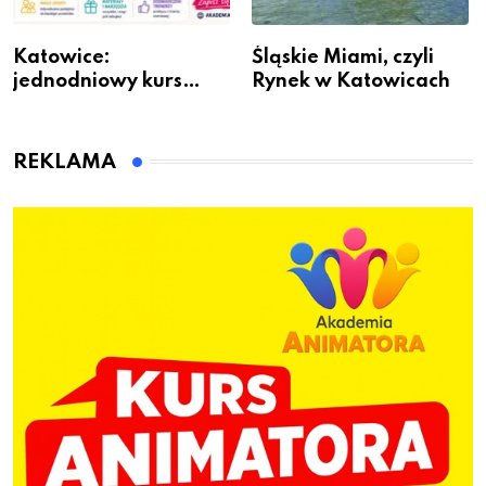
Katowice:
Śląskie Miami, czyli
jednodniowy kurs
Rynek w Katowicach
przygotuje do pracy
animatora zabaw dla
dzieci
REKLAMA