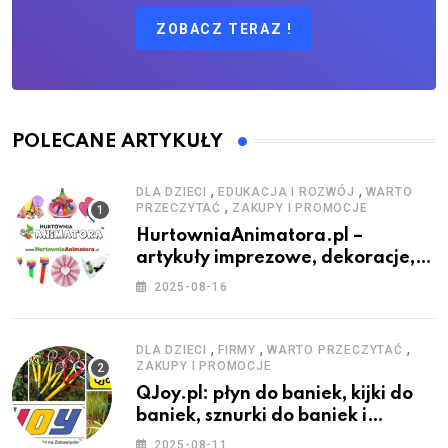
ZOBACZ TERAZ !
POLECANE ARTYKUŁY
,
,
DLA DZIECI
EDUKACJA I ROZWÓJ
WARTO
,
PRZECZYTAĆ
ZAKUPY I PROMOCJE
HurtowniaAnimatora.pl –
artykuły imprezowe, dekoracje,
stroje i akcesoria dla animatorów
2025-08-16
,
,
,
DLA DZIECI
FIRMY
WARTO PRZECZYTAĆ
ZAKUPY I PROMOCJE
QJoy.pl: płyn do baniek, kijki do
baniek, sznurki do baniek i
zestawy do baniek
2025-08-11