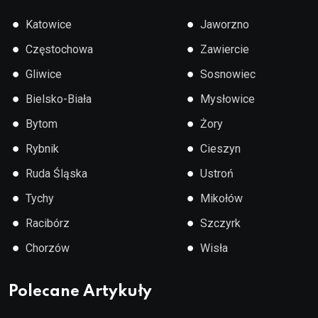
●
●
Katowice
Jaworzno
●
●
Częstochowa
Zawiercie
●
●
Gliwice
Sosnowiec
●
●
Bielsko-Biała
Mysłowice
●
●
Bytom
Żory
●
●
Rybnik
Cieszyn
●
●
Ruda Śląska
Ustroń
●
●
Tychy
Mikołów
●
●
Racibórz
Szczyrk
●
●
Chorzów
Wisła
Polecane Artykuły