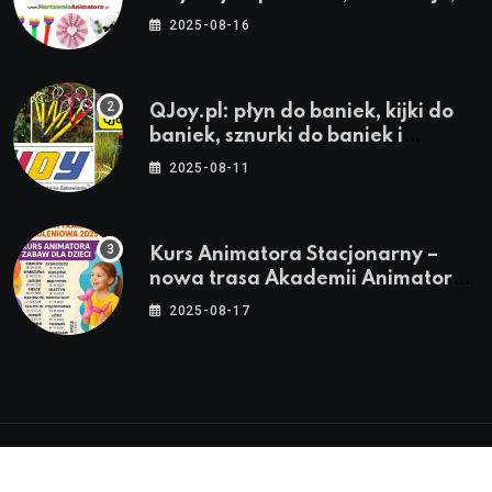
stroje i akcesoria dla animatorów
2025-08-16
QJoy.pl: płyn do baniek, kijki do
baniek, sznurki do baniek i
zestawy do baniek
2025-08-11
Kurs Animatora Stacjonarny –
nowa trasa Akademii Animatora
– jesień 2025
2025-08-17
© 2024-2026 Twoje miasto. Twój Śląsk. Twoje