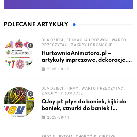
POLECANE ARTYKUŁY
,
,
DLA DZIECI
EDUKACJA I ROZWÓJ
WARTO
,
PRZECZYTAĆ
ZAKUPY I PROMOCJE
HurtowniaAnimatora.pl –
artykuły imprezowe, dekoracje,
stroje i akcesoria dla animatorów
2025-08-16
,
,
,
DLA DZIECI
FIRMY
WARTO PRZECZYTAĆ
ZAKUPY I PROMOCJE
QJoy.pl: płyn do baniek, kijki do
baniek, sznurki do baniek i
zestawy do baniek
2025-08-11
,
,
,
,
BĘDZIN
BYTOM
CHORZÓW
CIESZYN