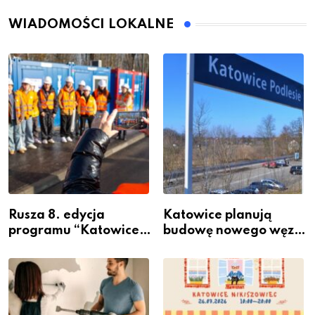
WIADOMOŚCI LOKALNE
Rusza 8. edycja
Katowice planują
programu “Katowice
budowę nowego węzła
Miastem Fachowców”
przesiadkowego w
– nabór dla
Podlesiu
przedsiębiorców