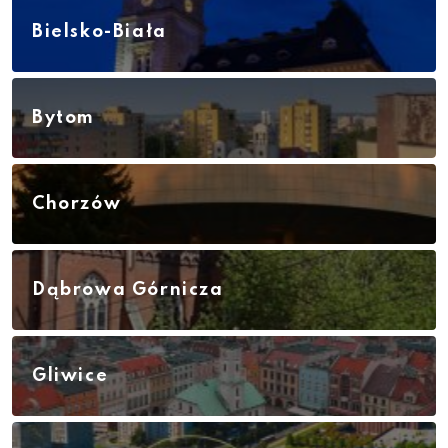
Bielsko-Biała
Bytom
Chorzów
Dąbrowa Górnicza
Gliwice