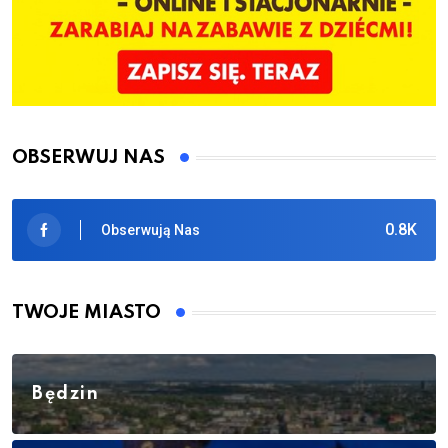
OBSERWUJ NAS
0.8K
Obserwują Nas
TWOJE MIASTO
Będzin