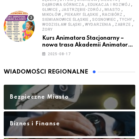
,
,
DĄBROWA GÓRNICZA
EDUKACJA I ROZWÓJ
,
,
,
GLIWICE
JASTRZĘBIE-ZDRÓJ
MIASTO
,
,
,
MIKOŁÓW
PIEKARY ŚLĄSKIE
RACIBÓRZ
,
,
,
SIEMIANOWICE ŚLĄSKIE
SOSNOWIEC
TYCHY
,
,
,
WODZISŁAW ŚLĄSKI
WYDARZENIA
ZABRZE
ŻORY
Kurs Animatora Stacjonarny –
nowa trasa Akademii Animatora
– jesień 2025
2025-08-17
WIADOMOŚCI REGIONALNE
Bezpieczne Miasto
Biznes i Finanse