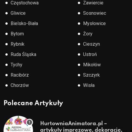
●
●
Częstochowa
Zawiercie
●
●
Gliwice
Sosnowiec
●
●
Bielsko-Biała
Mysłowice
●
●
Bytom
Żory
●
●
Rybnik
Cieszyn
●
●
Ruda Śląska
Ustroń
●
●
Tychy
Mikołów
●
●
Racibórz
Szczyrk
●
●
Chorzów
Wisła
Polecane Artykuły
HurtowniaAnimatora.pl –
artykuły imprezowe, dekoracje,