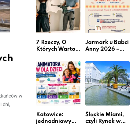
nabór dla
przedsiębiorców
7 Rzeczy, O
Jarmark u Babci
Których Warto
Anny 2026 –
Pamiętać Przed
Informacje
ych
Remontem
Mieszkania
szkańców w
 dni,
Katowice:
Śląskie Miami,
jednodniowy
czyli Rynek w
kurs przygotuje
Katowicach
do pracy