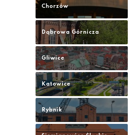
Chorzów
Dąbrowa Górnicza
Gliwice
Katowice
Rybnik