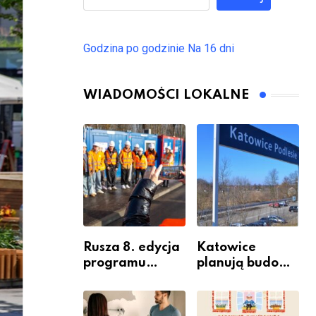
Godzina po godzinie
Na 16 dni
WIADOMOŚCI LOKALNE
Rusza 8. edycja
Katowice
programu
planują budowę
“Katowice
nowego węzła
Miastem
przesiadkoweg
Fachowców” –
o w Podlesiu