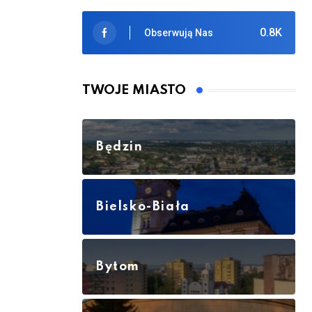
0.8K
Obserwują Nas
TWOJE MIASTO
Będzin
Bielsko-Biała
Bytom