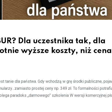
R? Dla uczestnika tak, dla
tnie wyższe koszty, niż cena
est tanie dla państwa. Gdy wchodzą w grę środki publiczne, poja
mularzy…zamiasto prostej ceny np. 349 zł. To formalności potrafi
polega paradoks „darmowego” szkolenia W wersji komercyjnej pł