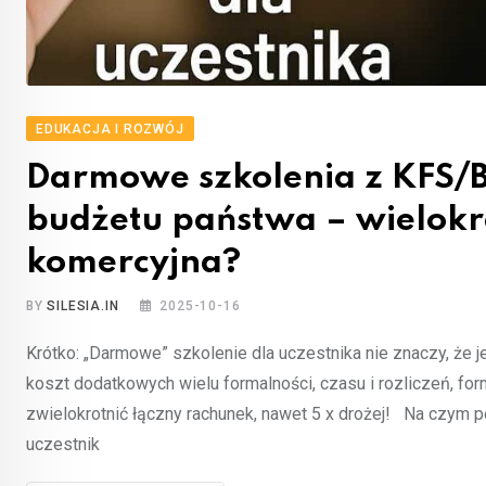
EDUKACJA I ROZWÓJ
Darmowe szkolenia z KFS/BU
budżetu państwa – wielokro
komercyjna?
BY
SILESIA.IN
2025-10-16
Krótko: „Darmowe” szkolenie dla uczestnika nie znaczy, że j
koszt dodatkowych wielu formalności, czasu i rozliczeń, for
zwielokrotnić łączny rachunek, nawet 5 x drożej! Na czym 
uczestnik