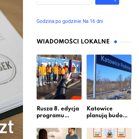
Godzina po godzinie
Na 16 dni
WIADOMOŚCI LOKALNE
Rusza 8. edycja
Katowice
programu
planują budowę
“Katowice
nowego węzła
Miastem
przesiadkoweg
Fachowców” –
o w Podlesiu