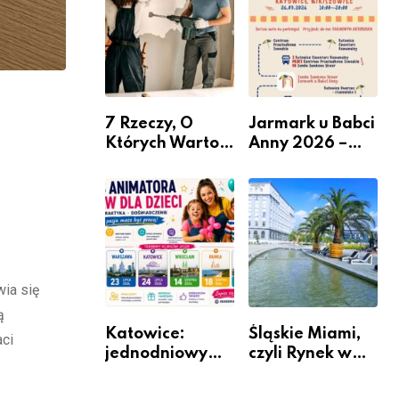
nabór dla
przedsiębiorców
7 Rzeczy, O
Jarmark u Babci
Których Warto
Anny 2026 –
Pamiętać Przed
Informacje
Remontem
Mieszkania
wia się
ą
Katowice:
Śląskie Miami,
aci
jednodniowy
czyli Rynek w
kurs przygotuje
Katowicach
do pracy