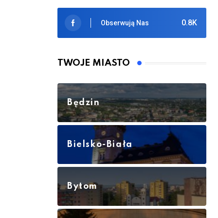
0.8K
Obserwują Nas
TWOJE MIASTO
Będzin
Bielsko-Biała
Bytom