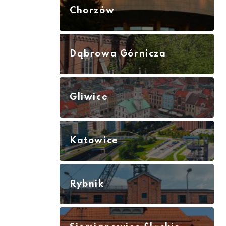
Chorzów
Dąbrowa Górnicza
Gliwice
Katowice
Rybnik