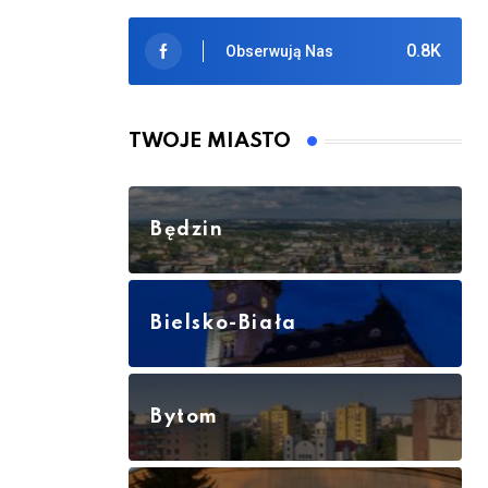
0.8K
Obserwują Nas
TWOJE MIASTO
Będzin
Bielsko-Biała
Bytom