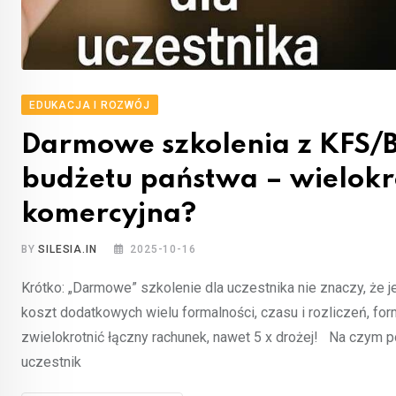
EDUKACJA I ROZWÓJ
Darmowe szkolenia z KFS/BU
budżetu państwa – wielokro
komercyjna?
BY
SILESIA.IN
2025-10-16
Krótko: „Darmowe” szkolenie dla uczestnika nie znaczy, że j
koszt dodatkowych wielu formalności, czasu i rozliczeń, for
zwielokrotnić łączny rachunek, nawet 5 x drożej! Na czym 
uczestnik