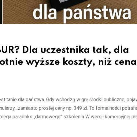
R? Dla uczestnika tak, dla
tnie wyższe koszty, niż cena
est tanie dla państwa. Gdy wchodzą w grę środki publiczne, poja
mularzy…zamiasto prostej ceny np. 349 zł. To formalności potrafi
polega paradoks „darmowego” szkolenia W wersji komercyjnej pł