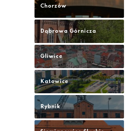
Chorzów
Dąbrowa Górnicza
Gliwice
Katowice
Rybnik