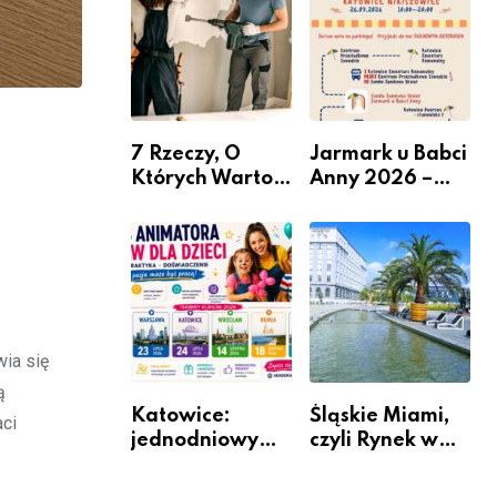
nabór dla
przedsiębiorców
7 Rzeczy, O
Jarmark u Babci
Których Warto
Anny 2026 –
Pamiętać Przed
Informacje
Remontem
Mieszkania
wia się
ą
Katowice:
Śląskie Miami,
aci
jednodniowy
czyli Rynek w
kurs przygotuje
Katowicach
do pracy