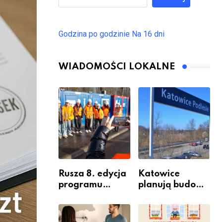
Godzina po godzinie
Na 16 dni
WIADOMOŚCI LOKALNE
Rusza 8. edycja
Katowice
programu
planują budowę
“Katowice
nowego węzła
Miastem
przesiadkoweg
Fachowców” –
o w Podlesiu