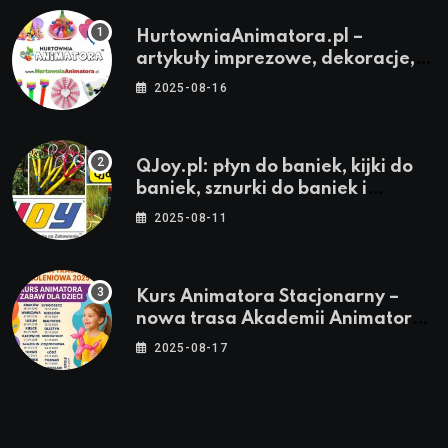
HurtowniaAnimatora.pl –
artykuły imprezowe, dekoracje,
stroje i akcesoria dla animatorów
2025-08-16
QJoy.pl: płyn do baniek, kijki do
baniek, sznurki do baniek i
zestawy do baniek
2025-08-11
Kurs Animatora Stacjonarny –
nowa trasa Akademii Animatora
– jesień 2025
2025-08-17