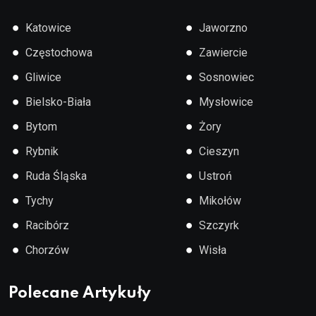
●
●
Katowice
Jaworzno
●
●
Częstochowa
Zawiercie
●
●
Gliwice
Sosnowiec
●
●
Bielsko-Biała
Mysłowice
●
●
Bytom
Żory
●
●
Rybnik
Cieszyn
●
●
Ruda Śląska
Ustroń
●
●
Tychy
Mikołów
●
●
Racibórz
Szczyrk
●
●
Chorzów
Wisła
Polecane Artykuły