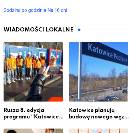
Godzina po godzinie
Na 16 dni
WIADOMOŚCI LOKALNE
Rusza 8. edycja
Katowice planują
programu “Katowice
budowę nowego węzła
Miastem Fachowców”
przesiadkowego w
– nabór dla
Podlesiu