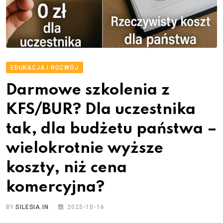
EDUKACJA I ROZWÓJ
Darmowe szkolenia z
KFS/BUR? Dla uczestnika
tak, dla budżetu państwa –
wielokrotnie wyższe
koszty, niż cena
komercyjna?
BY
SILESIA.IN
2025-10-16