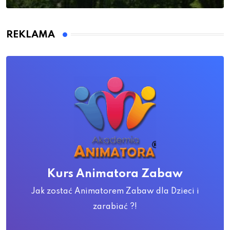
REKLAMA
Kurs Animatora Zabaw
Jak zostać Animatorem Zabaw dla Dzieci i
zarabiać ?!