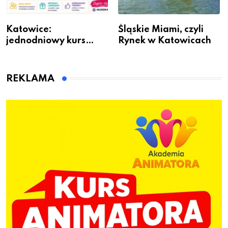
Katowice:
Śląskie Miami, czyli
jednodniowy kurs
Rynek w Katowicach
przygotuje do pracy
animatora zabaw dla
dzieci
REKLAMA