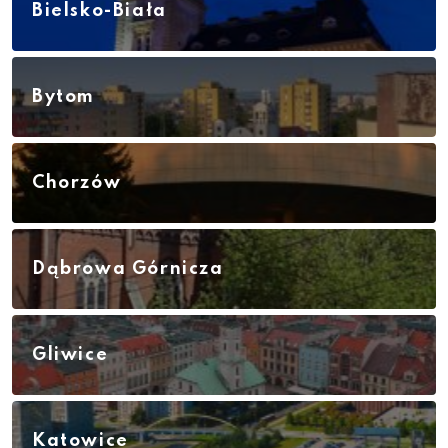
Bielsko-Biała
Bytom
Chorzów
Dąbrowa Górnicza
Gliwice
Katowice