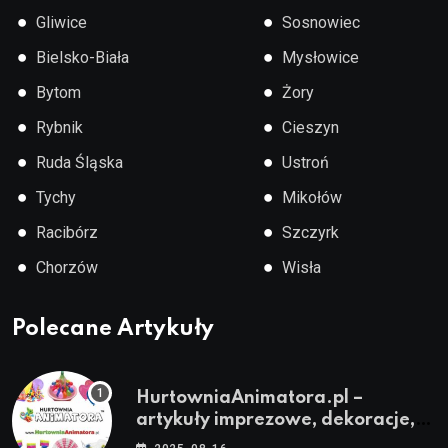
●
●
Gliwice
Sosnowiec
●
●
Bielsko-Biała
Mysłowice
●
●
Bytom
Żory
●
●
Rybnik
Cieszyn
●
●
Ruda Śląska
Ustroń
●
●
Tychy
Mikołów
●
●
Racibórz
Szczyrk
●
●
Chorzów
Wisła
Polecane Artykuły
HurtowniaAnimatora.pl –
artykuły imprezowe, dekoracje,
stroje i akcesoria dla animatorów