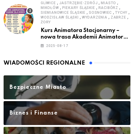
,
,
,
GLIWICE
JASTRZĘBIE-ZDRÓJ
MIASTO
,
,
,
MIKOŁÓW
PIEKARY ŚLĄSKIE
RACIBÓRZ
,
,
,
SIEMIANOWICE ŚLĄSKIE
SOSNOWIEC
TYCHY
,
,
,
WODZISŁAW ŚLĄSKI
WYDARZENIA
ZABRZE
ŻORY
Kurs Animatora Stacjonarny –
nowa trasa Akademii Animatora
– jesień 2025
2025-08-17
WIADOMOŚCI REGIONALNE
Bezpieczne Miasto
Biznes i Finanse