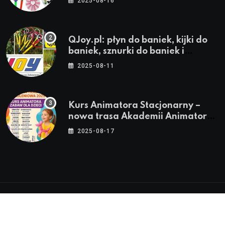
2025-08-16
QJoy.pl: płyn do baniek, kijki do
baniek, sznurki do baniek i
zestawy do baniek
2025-08-11
Kurs Animatora Stacjonarny –
nowa trasa Akademii Animatora
– jesień 2025
2025-08-17
© 2024-2026 Twoje miasto. Twój Śląsk. Twoje
informacje™ | Wszystkie Prawa Zastrzeżone by
Silesia.in