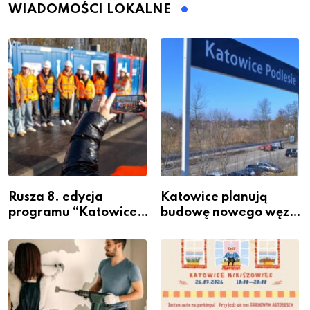
WIADOMOŚCI LOKALNE
Rusza 8. edycja
Katowice planują
programu “Katowice
budowę nowego węzła
Miastem Fachowców”
przesiadkowego w
– nabór dla
Podlesiu
przedsiębiorców