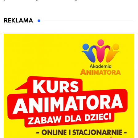
przygotuje do pracy
animatora zabaw dla
dzieci
REKLAMA