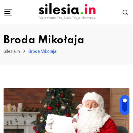
Skip
to
content
Broda Mikołaja
Silesia.in
Broda Mikołaja