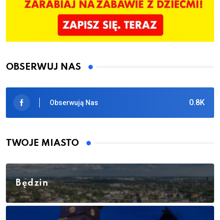
OBSERWUJ NAS
0.8K
Obserwują Nas
TWOJE MIASTO
Będzin