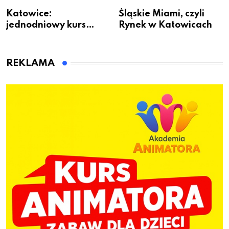
Katowice:
Śląskie Miami, czyli
jednodniowy kurs
Rynek w Katowicach
przygotuje do pracy
animatora zabaw dla
dzieci
REKLAMA