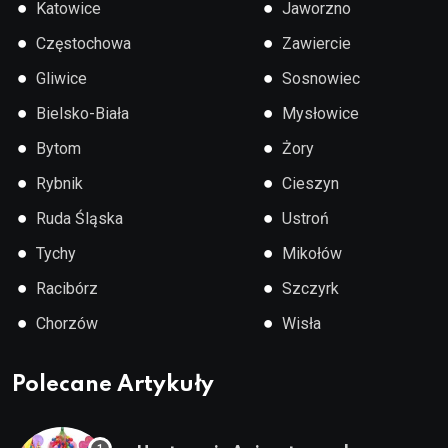
●
●
Katowice
Jaworzno
●
●
Częstochowa
Zawiercie
●
●
Gliwice
Sosnowiec
●
●
Bielsko-Biała
Mysłowice
●
●
Bytom
Żory
●
●
Rybnik
Cieszyn
●
●
Ruda Śląska
Ustroń
●
●
Tychy
Mikołów
●
●
Racibórz
Szczyrk
●
●
Chorzów
Wisła
Polecane Artykuły