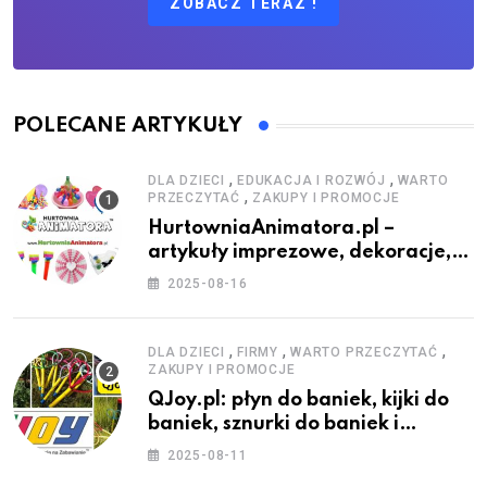
ZOBACZ TERAZ !
POLECANE ARTYKUŁY
,
,
DLA DZIECI
EDUKACJA I ROZWÓJ
WARTO
,
PRZECZYTAĆ
ZAKUPY I PROMOCJE
HurtowniaAnimatora.pl –
artykuły imprezowe, dekoracje,
stroje i akcesoria dla animatorów
2025-08-16
,
,
,
DLA DZIECI
FIRMY
WARTO PRZECZYTAĆ
ZAKUPY I PROMOCJE
QJoy.pl: płyn do baniek, kijki do
baniek, sznurki do baniek i
zestawy do baniek
2025-08-11