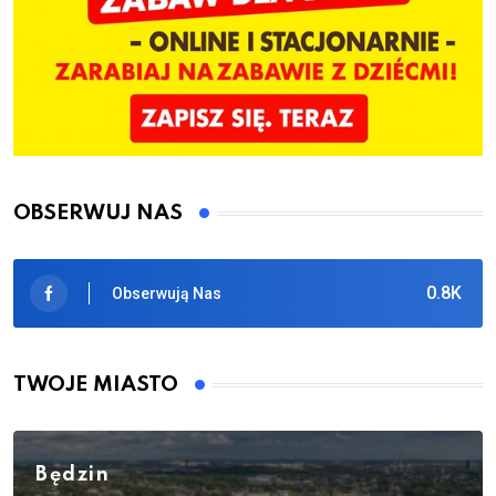
OBSERWUJ NAS
0.8K
Obserwują Nas
TWOJE MIASTO
Będzin