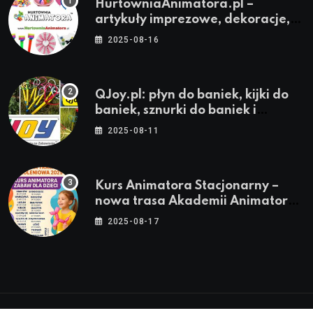
HurtowniaAnimatora.pl –
artykuły imprezowe, dekoracje,
stroje i akcesoria dla animatorów
2025-08-16
QJoy.pl: płyn do baniek, kijki do
baniek, sznurki do baniek i
zestawy do baniek
2025-08-11
Kurs Animatora Stacjonarny –
nowa trasa Akademii Animatora
– jesień 2025
2025-08-17