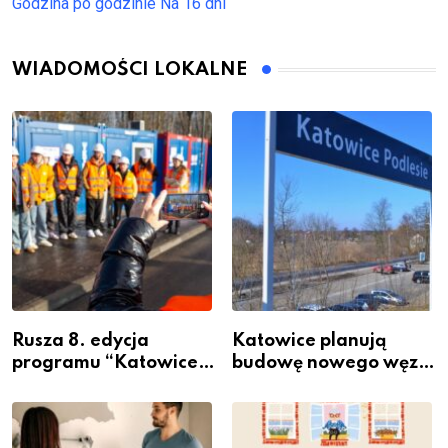
Godzina po godzinie
Na 16 dni
WIADOMOŚCI LOKALNE
Rusza 8. edycja
Katowice planują
programu “Katowice
budowę nowego węzła
Miastem Fachowców”
przesiadkowego w
– nabór dla
Podlesiu
przedsiębiorców