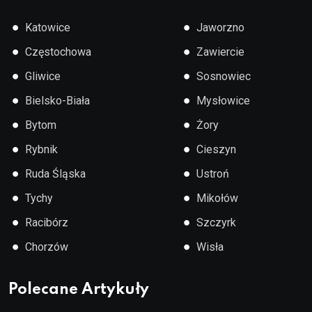
●
●
Katowice
Jaworzno
●
●
Częstochowa
Zawiercie
●
●
Gliwice
Sosnowiec
●
●
Bielsko-Biała
Mysłowice
●
●
Bytom
Żory
●
●
Rybnik
Cieszyn
●
●
Ruda Śląska
Ustroń
●
●
Tychy
Mikołów
●
●
Racibórz
Szczyrk
●
●
Chorzów
Wisła
Polecane Artykuły