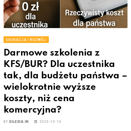
EDUKACJA I ROZWÓJ
Darmowe szkolenia z
KFS/BUR? Dla uczestnika
tak, dla budżetu państwa –
wielokrotnie wyższe
koszty, niż cena
komercyjna?
BY
SILESIA.IN
2025-10-16