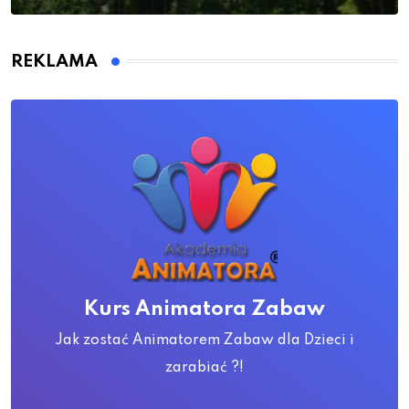
REKLAMA
Kurs Animatora Zabaw
Jak zostać Animatorem Zabaw dla Dzieci i
zarabiać ?!