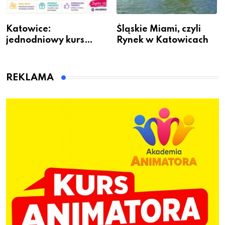
Katowice:
Śląskie Miami, czyli
jednodniowy kurs
Rynek w Katowicach
przygotuje do pracy
animatora zabaw dla
dzieci
REKLAMA