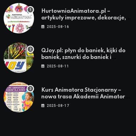
HurtowniaAnimatora.pl –
artykuły imprezowe, dekoracje,
stroje i akcesoria dla animatorów
2025-08-16
QJoy.pl: płyn do baniek, kijki do
baniek, sznurki do baniek i
zestawy do baniek
2025-08-11
Kurs Animatora Stacjonarny –
nowa trasa Akademii Animatora
– jesień 2025
2025-08-17