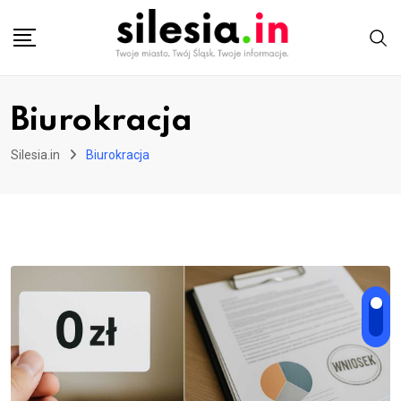
Skip
to
content
Biurokracja
Silesia.in
Biurokracja