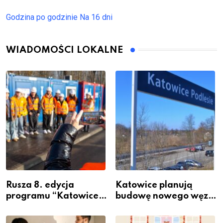
Godzina po godzinie
Na 16 dni
WIADOMOŚCI LOKALNE
Rusza 8. edycja
Katowice planują
programu “Katowice
budowę nowego węzła
Miastem Fachowców”
przesiadkowego w
– nabór dla
Podlesiu