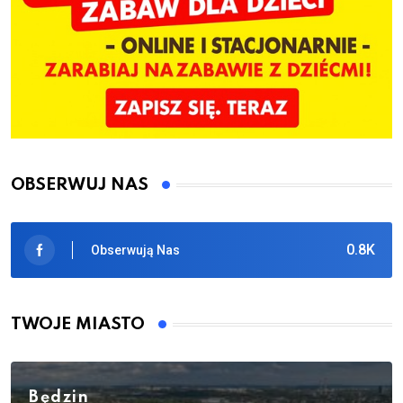
OBSERWUJ NAS
0.8K
Obserwują Nas
TWOJE MIASTO
Będzin