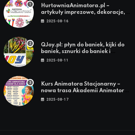
HurtowniaAnimatora.pl –
artykuły imprezowe, dekoracje,
stroje i akcesoria dla animatorów
2025-08-16
QJoy.pl: płyn do baniek, kijki do
baniek, sznurki do baniek i
zestawy do baniek
2025-08-11
Kurs Animatora Stacjonarny –
nowa trasa Akademii Animatora
– jesień 2025
2025-08-17