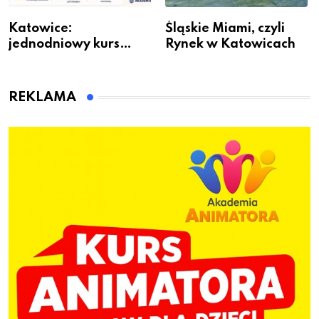
Katowice:
Śląskie Miami, czyli
jednodniowy kurs
Rynek w Katowicach
przygotuje do pracy
animatora zabaw dla
dzieci
REKLAMA