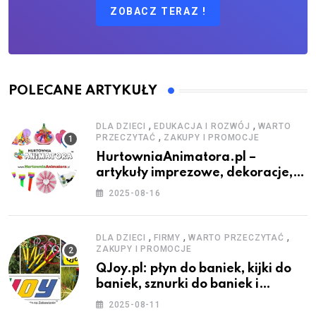
ZOBACZ TERAZ !
POLECANE ARTYKUŁY
,
,
DLA DZIECI
EDUKACJA I ROZWÓJ
WARTO
,
PRZECZYTAĆ
ZAKUPY I PROMOCJE
HurtowniaAnimatora.pl –
artykuły imprezowe, dekoracje,
stroje i akcesoria dla animatorów
2025-08-16
,
,
,
DLA DZIECI
FIRMY
WARTO PRZECZYTAĆ
ZAKUPY I PROMOCJE
QJoy.pl: płyn do baniek, kijki do
baniek, sznurki do baniek i
zestawy do baniek
2025-08-11