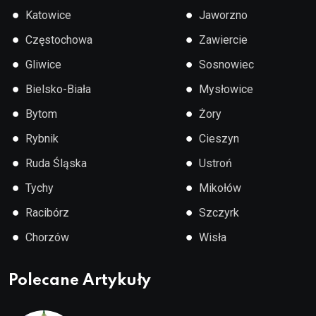
●
●
Katowice
Jaworzno
●
●
Częstochowa
Zawiercie
●
●
Gliwice
Sosnowiec
●
●
Bielsko-Biała
Mysłowice
●
●
Bytom
Żory
●
●
Rybnik
Cieszyn
●
●
Ruda Śląska
Ustroń
●
●
Tychy
Mikołów
●
●
Racibórz
Szczyrk
●
●
Chorzów
Wisła
Polecane Artykuły