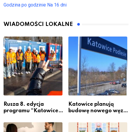
Godzina po godzinie
Na 16 dni
WIADOMOŚCI LOKALNE
Rusza 8. edycja
Katowice planują
programu “Katowice
budowę nowego węzła
Miastem Fachowców”
przesiadkowego w
– nabór dla
Podlesiu
przedsiębiorców