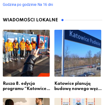
Godzina po godzinie
Na 16 dni
WIADOMOŚCI LOKALNE
Rusza 8. edycja
Katowice planują
programu “Katowice
budowę nowego węzła
Miastem Fachowców”
przesiadkowego w
– nabór dla
Podlesiu
przedsiębiorców