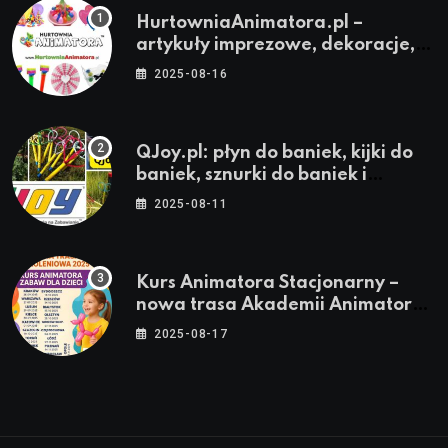
HurtowniaAnimatora.pl –
artykuły imprezowe, dekoracje,
stroje i akcesoria dla animatorów
2025-08-16
QJoy.pl: płyn do baniek, kijki do
baniek, sznurki do baniek i
zestawy do baniek
2025-08-11
Kurs Animatora Stacjonarny –
nowa trasa Akademii Animatora
– jesień 2025
2025-08-17