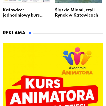
Katowice:
Śląskie Miami, czyli
jednodniowy kurs
Rynek w Katowicach
przygotuje do pracy
animatora zabaw dla
dzieci
REKLAMA