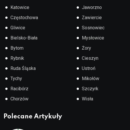
●
●
Katowice
Jaworzno
●
●
Częstochowa
Zawiercie
●
●
Gliwice
Sosnowiec
●
●
Bielsko-Biała
Mysłowice
●
●
Bytom
Żory
●
●
Rybnik
Cieszyn
●
●
Ruda Śląska
Ustroń
●
●
Tychy
Mikołów
●
●
Racibórz
Szczyrk
●
●
Chorzów
Wisła
Polecane Artykuły