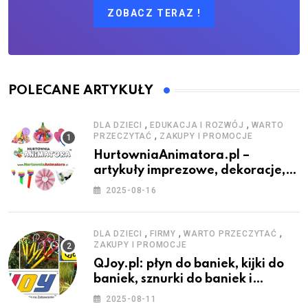
ZOBACZ TERAZ !
POLECANE ARTYKUŁY
,
,
DLA DZIECI
EDUKACJA I ROZWÓJ
WARTO
,
PRZECZYTAĆ
ZAKUPY I PROMOCJE
HurtowniaAnimatora.pl –
artykuły imprezowe, dekoracje,
stroje i akcesoria dla animatorów
2025-08-16
,
,
,
DLA DZIECI
FIRMY
WARTO PRZECZYTAĆ
ZAKUPY I PROMOCJE
QJoy.pl: płyn do baniek, kijki do
baniek, sznurki do baniek i
zestawy do baniek
2025-08-11