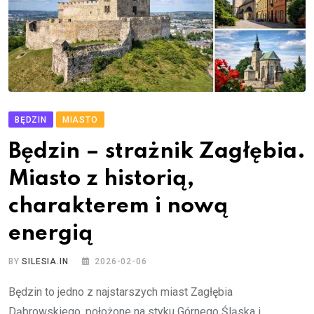
BĘDZIN
MIASTO
Będzin – strażnik Zagłębia.
Miasto z historią,
charakterem i nową
energią
BY
SILESIA.IN
2026-02-06
Będzin to jedno z najstarszych miast Zagłębia
Dąbrowskiego, położone na styku Górnego Śląska i