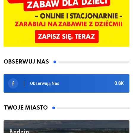
OBSERWUJ NAS
0.8K
Obserwują Nas
TWOJE MIASTO
Będzin